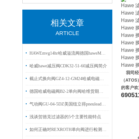
Hawe 滤
Hawe 滤
Hawe 滤
相关文章
Hawe 
ARTICLE
Hawe 
Hawe 
Hawe 
HAWEmvg14hr哈威溢流阀德国haweMVG系列
Hawe 
Hawe 
哈威hawe减压阀CDK32-51-60减压阀简介
我司经
截止式换向阀GZ4-12-GM24哈威电磁阀质保一年
（ATO
的客户欢
德国哈威电磁阀B2-2单向阀哈维货期短欢迎选购
6905
气动阀GU-04-5DZ美国纽立得pneulead有库存
浅谈贺德克过滤器的5个主要性能特点
如何正确对REXROTH单向阀进行检测和维修