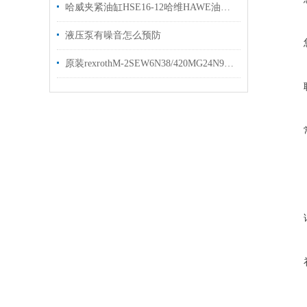
哈威夹紧油缸HSE16-12哈维HAWE油缸原装出售
液压泵有噪音怎么预防
原装rexrothM-2SEW6N38/420MG24N9K4力士乐油液阀质保一年