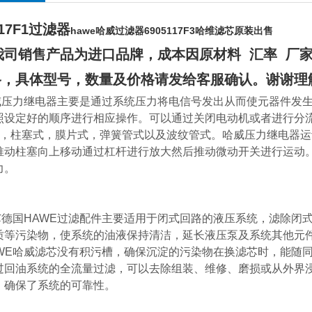
117F1过滤器
hawe哈威过滤器6905117F3哈维滤芯原装出售
司销售产品为进口品牌，成本因原材料 汇率 厂家
格，具体型号，数量及价格请发给客服确认。谢谢理
压力继电器主要是通过系统压力将电信号发出从而使元器件发
照设定好的顺序进行相应操作。可以通过关闭电动机或者进行分
构，柱塞式，膜片式，弹簧管式以及波纹管式。哈威压力继电器
推动柱塞向上移动通过杠杆进行放大然后推动微动开关进行运动
力。
芯德国HAWE过滤配件主要适用于闭式回路的液压系统，滤除闭
质等污染物，使系统的油液保持清洁，延长液压泵及系统其他元
E哈威滤芯没有积污槽，确保沉淀的污染物在换滤芯时，能随同
过回油系统的全流量过滤，可以去除组装、维修、磨损或从外界
，确保了系统的可靠性。