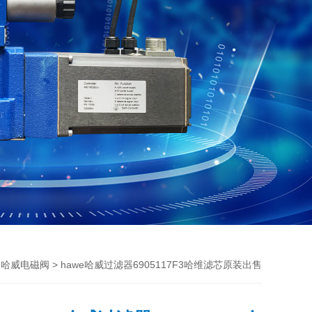
>
> hawe哈威过滤器6905117F3哈维滤芯原装出售
哈威电磁阀