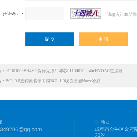
验证码：
请输入计算结果
条：
0110D005BH4HC贺德克原厂滤芯0110d010bh4hcHYDAC过滤器
条：
BC1-0.8直销原装单向阀BC1-1.0现货德国Hawe哈威
箱
地址
1349286@qq.com
成都市金牛区金府路
2624