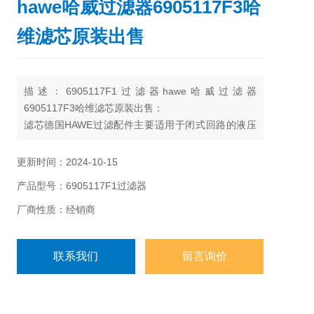
hawe哈威过滤器6905117F3哈
维滤芯原装出售
描述：6905117F1过滤器hawe哈威过滤器
6905117F3哈维滤芯原装出售：
滤芯德国HAWE过滤配件主要适用于闭式回路的液压
系统，滤除闭式回路油液中各元件磨损产生的金属颗
粒以及密封件的橡胶杂质等污染物，使系统的油液保
更新时间：2024-10-15
持清洁，延长液压泵及系统其他元件的使用寿命。
产品型号：6905117F1过滤器
厂商性质：经销商
联系我们
留言询价