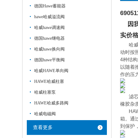
德国Hawe蓄能器
6905
hawe哈威溢流阀
因我
哈威hawe调速阀
实价
德国hawe继电器
哈威
哈威hawe换向阀
动时按
4种结
德国hawe平衡阀
以随着
哈威HAWE单向阀
作的压
HAWE哈威柱塞
哈威柱塞泵
滤
HAWE哈威多路阀
橡胶杂
HAW
哈威电磁阀
箱。通
到保护
查看更多