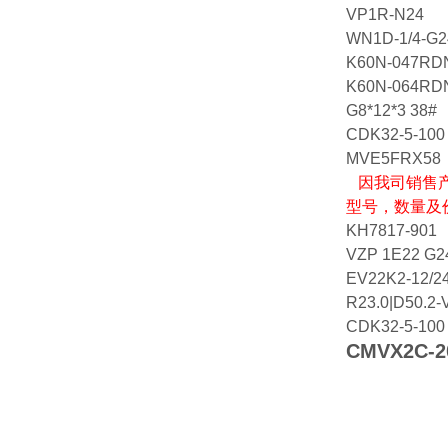
VP1R-N24
WN1D-1/4-G2
K60N-047RD
K60N-064RD
G8*12*3 38#
CDK32-5-100
MVE5FRX58
因我司销售产
型号，数量及
KH7817-901
VZP 1E22 G2
EV22K2-12/2
R23.0|D50.2-
CDK32-5-100
CMVX2C-