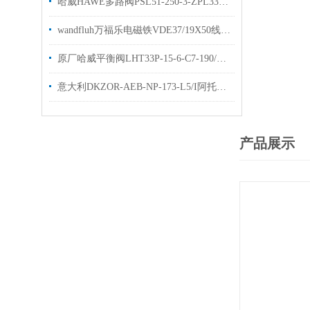
哈威HAWE多路阀PSL51-250-3-ZPL33-5-42H3两联 简介
wandfluh万福乐电磁铁VDE37/19X50线圈有库存欢迎选购
原厂哈威平衡阀LHT33P-15-6-C7-190/210压力阀样本
意大利DKZOR-AEB-NP-173-L5/I阿托斯atos比例阀
产品展示