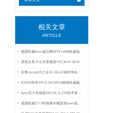
相关文章
ARTICLE
德国哈威hawe减压阀MVE14HR哈威溢流阀现货出售
原装出售力士乐变频器VFC3610-5K50-3P4-MNA
出售rexroth力士乐SL10GA1液控单向阀R900483370
HAWE样本VP1Z-WGM110德国哈威截止换向阀现货供应
hawe压力传感器DG51E-A-250技术资料原装出售
德国哈威T3-1哈维换向阀原装hawe选购指南