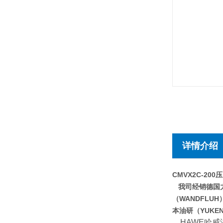
详情介绍
CMVX2C-200
我司经销德国力士
（WANDFLU
本油研（YUK
HAWE哈威