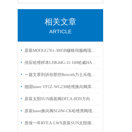
相关文章
ARTICLE
原装MOOGG761-3005B穆格伺服阀现货资料 样本
供应哈维样本LHK44G-11-160哈威HAWE平衡阀技术参数
一篇文章到诉你那些Rexroth力士乐电磁阀常见的符号的是什么意思
德国hawe VP1Z-WG230哈维换向阀库存欢迎选购
原装太阳SUN插装阀DFCA-8DN方向阀库存欢迎换购
原装hawe换向阀SG0W-CK哈维滑阀现货出售
质保一年RVEA-LWN原装SUN太阳插装阀参数溢流阀