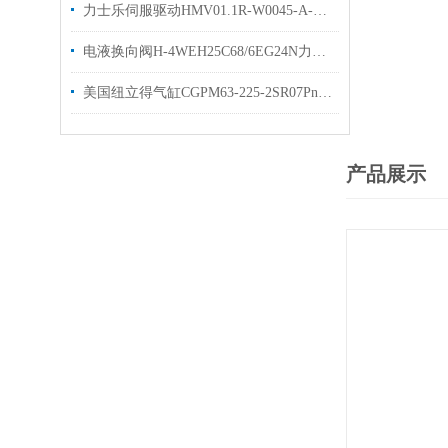
力士乐伺服驱动HMV01.1R-W0045-A-07技术参数
电液换向阀H-4WEH25C68/6EG24N力士乐操作使用
美国纽立得气缸CGPM63-225-2SR07Pneulead现货图片
产品展示