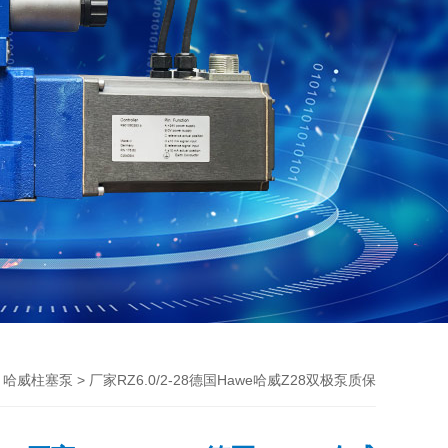
>
> 厂家RZ6.0/2-28德国Hawe哈威Z28双极泵质保
哈威柱塞泵