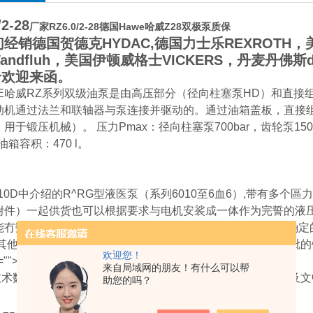
/2-28
厂家RZ6.0/2-28德国Hawe哈威Z28双极泵质保
销德国贺德克HYDAC,德国力士乐REXROTH，美
andfluh，美国伊顿威格士VICKERS，丹麦丹佛斯da
价欢迎来函。
E哈威RZ系列双级油泵是由高压部分（径向柱塞泵HD）和直接
动机通过法兰和联轴器与泵连接并驱动的。通过油箱盖板，直接
用于锻压机械）。 压力Pmax：径向柱塞泵700bar，齿轮泵150bar
。 油箱容积：470 l。
010D中介绍的R^RG型液医泵（系列6010至6血6）,带有多
附件）一起供货也可以根据要求与电机安裟成一体作为完誓的液压
冇数个（见1）6012），液压泵站在设计上,仅 能提供某种确定
的组合方式，相应的油箱、箱盖和附件胃自行加工.所装毗的钟罩、朕
欢迎您！
"">
来自局域网的朋友！有什么可以帮
术数据和后文中未提到的有关数据，可以从1）6 01 （）以及文
助您的吗？