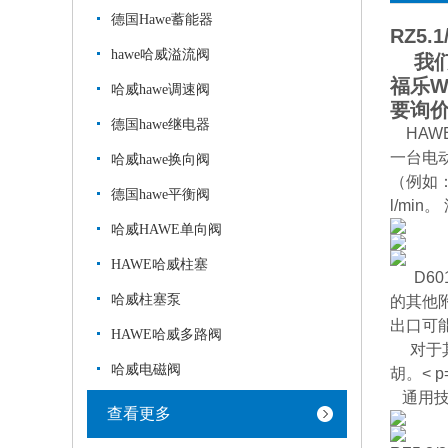
德国Hawe蓄能器
RZ5.1
hawe哈威溢流阀
我们经
福乐W
哈威hawe调速阀
要询
德国hawe继电器
HAW
一台电
哈威hawe换向阀
（例如：
德国hawe平衡阀
l/min
哈威HAWE单向阀
HAWE哈威柱塞
D6
哈威柱塞泵
的其他
出口可能
HAWE哈威多路阀
对于其他
哈威电磁阀
胡。< p=
通用技
查看更多