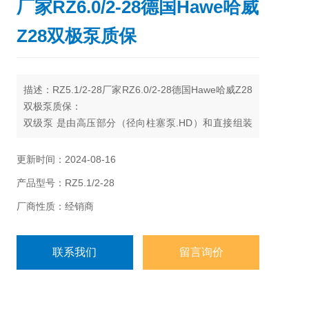
厂家RZ6.0/2-28德国Hawe哈威
Z28双极泵质保
描述：RZ5.1/2-28厂家RZ6.0/2-28德国Hawe哈威Z28
双极泵质保：
双级泵 是由高压部分（径向柱塞泵.HD）和直接组装
的低压部分（齿轮泵.ND）组成。一般情况下驱动是由
一台通过法兰和联轴器与泵连接的电动机进行。
更新时间：2024-08-16
产品型号：RZ5.1/2-28
厂商性质：经销商
联系我们
留言询价