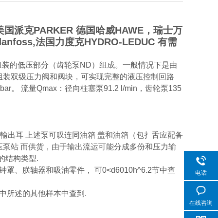
国派克PARKER 德国哈威HAWE，瑞士万
nfoss,法国力度克HYDRO-LEDUC 有需
组装的低压部分（齿轮泵ND）组成。一般情况下是由
组装双级压力阀和阀块，可实现完整的液压控制回路
。 流量Qmax：径向柱塞泵91.2 l/min，齿轮泵135
个區力輸出耳 上述泵可叹连同油箱 盖和油箱（包扌舌应配备
泵站 而供货，由于输出流运可能分成多份和压力输
的结构类型.
轴器和吸油零件， 可0<d6010h^6.2节中查
电话
中所述的其他样本中查到.
在线咨询