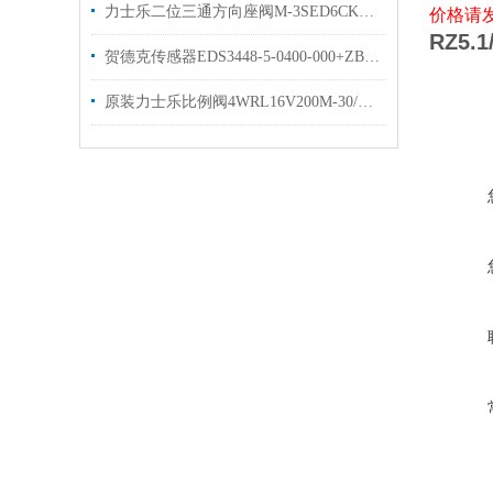
力士乐二位三通方向座阀M-3SED6CK1X/350CG24N9K4现货
价格请
RZ5.1
贺德克传感器EDS3448-5-0400-000+ZBE08+ZBM3000HYDAC现货库存
原装力士乐比例阀4WRL16V200M-30/G24Z4/Mrexroth样本