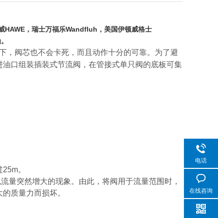
威HAWE，瑞士万福乐Wandfluh，美国伊顿威格士
函。
下，阀芯也不会卡死，而且动作十分的可靠。为了避
进油口组装插装式节流阀，在管接式单只阀的底板可集
电话
25m。
流量突然增大的现象。由此，将阀用于流量范围时，
在线咨询
大的质量力而损坏。