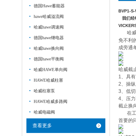
德国Hawe蓄能器
BVP1-S
hawe哈威溢流阀
我们经销
VICKE
哈威hawe调速阀
哈
德国hawe继电器
免不利
成旁通
哈威hawe换向阀
德国hawe平衡阀
哈威截
哈威HAWE单向阀
1、具
HAWE哈威柱塞
2、操
哈威柱塞泵
3、低
4、压力可
HAWE哈威多路阀
截止换
哈威电磁阀
在工作
首要的
查看更多