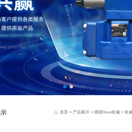
展示
>
>
>
首页
产品展示
德国Hawe哈威
哈威