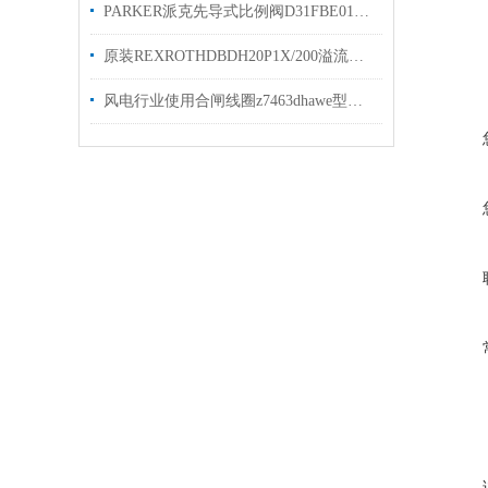
PARKER派克先导式比例阀D31FBE01CC4NF00原装出售
原装REXROTHDBDH20P1X/200溢流阀R900432103简介
风电行业使用合闸线圈z7463dhawe型号gr2-0kb-g5/30×48现货