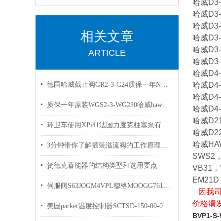
哈威D3
哈威D3
哈威D3
相关文章
哈威D3
哈威D3
ARTICLE
哈威D3-
哈威D4
德国哈威截止阀GR2-3-G24质保一年NGR2-1R-N24现货
哈威D4
哈威D4
质保一年原装WGS2-3-WG230哈威hawe换向阀
哈威D4
哈威D2
环卫车使用XPi41法国力度克柱塞泵有库存欢迎选购
哈威D2
哈威HA
3分钟带你了解插装溢流阀的工作原理和作用
SWS2
贺德克蓄能器的结构类型和选用要点
VB31
EM21D
伺服阀S63JOGM4VPL穆格MOOGG761-3005B
因我司
价格请
美国parker温度控制器SCTSD-150-00-07技术资料原装现货
BVP1-S