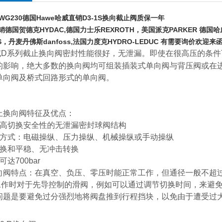
-WG230
德国Hawe哈威直销D3-1S换向截止阀质保一年
德国贺德克HYDAC,德国力士乐REXROTH，美国派克PARKER 德国哈
RS，丹麦丹佛斯danfoss,法国力度克HYDRO-LEDUC 有需要询价欢迎来
威D系列截止换向阀密封性能很好，无泄漏。即使在很高压的条件
的影响，绝大多数的换向阀均可组装插装式单向阀与背压阀或在
单向阀及桥式回路形式的单向阀。
止换向阀特征及优点：
有高切换安全性的无泄漏密封球阀结构
纵方式：电磁操纵、压力操纵、机械操纵或手动操纵
切换和平稳、无冲击转换
达700bar
向阀特点：在真空、负压、零压时能正常工作，但通径一般不超过
时对于先导控制的滑阀，例如可以通过调节切换时间，来避免
问题是要避免过分强烈地将阀盘推到行程挡块，以免由于遭受过