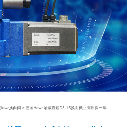
> 德国Hawe哈威直销D3-1S换向截止阀质保一年
hawe换向阀