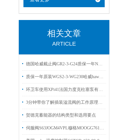
相关文章
ARTICLE
德国哈威截止阀GR2-3-G24质保一年NGR2-1R-N24现货
质保一年原装WGS2-3-WG230哈威hawe换向阀
环卫车使用XPi41法国力度克柱塞泵有库存欢迎选购
3分钟带你了解插装溢流阀的工作原理和作用
贺德克蓄能器的结构类型和选用要点
伺服阀S63JOGM4VPL穆格MOOGG761-3005B