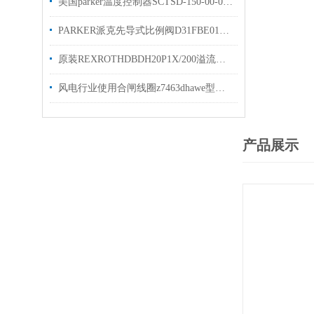
美国parker温度控制器SCTSD-150-00-07技术资料原装现货
PARKER派克先导式比例阀D31FBE01CC4NF00原装出售
原装REXROTHDBDH20P1X/200溢流阀R900432103简介
风电行业使用合闸线圈z7463dhawe型号gr2-0kb-g5/30×48现货
产品展示