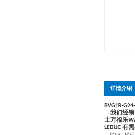
详情介绍
BVG1R-G24-
    我们经销德国贺德克HYDAC,德国力士乐REXROTH，美国派克PARKER 德国哈威HAWE，瑞
士万福乐Wan
LEDUC 
BVG、BVE