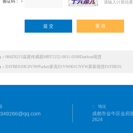
验证码：
请输入计算结果
条：
084Z8215温度传感器MBT5252-0011-0100Danfoss现货
条：
D1FBE01HC0VJWParker派克D1VW001CNYW原装现货D1FBE01
箱
地址
1349286@qq.com
成都市金牛区金府路
2624