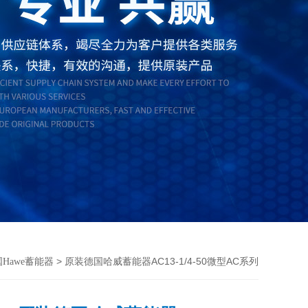
> 原装德国哈威蓄能器AC13-1/4-50微型AC系列
Hawe蓄能器