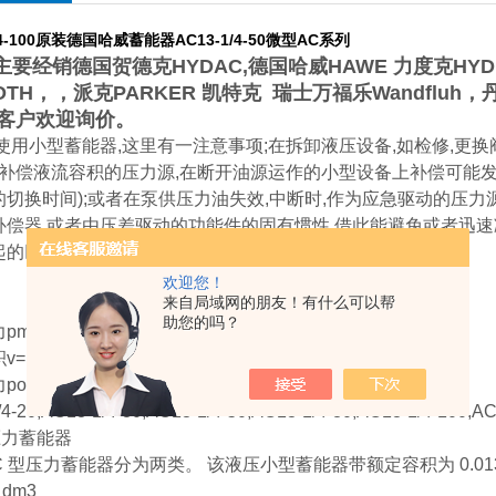
4-100
原装德国哈威蓄能器AC13-1/4-50微型AC系列
要经销德国贺德克HYDAC,德国哈威HAWE 力度克HYDR
OTH，，派克PARKER 凯特克 瑞士万福乐Wandfluh
客户欢迎询价。
使用小型蓄能器,这里有一注意事项;在拆卸液压设备,如检修,更换
偿液流容积的压力源,在断开油源运作的小型设备上补偿可能发生
切换时间);或者在泵供压力油失效,中断时,作为应急驱动的压力
补偿器,或者由压差驱动的功能件的固有惯性.借此能避免或者迅速
起的巨大的调节偏差.
欢迎您！
来自局域网的朋友！有什么可以帮
助您的吗？
max=500bar
v=13及40cm
omax=250bar
4-20,AC13-1/4-30,AC13-1/4-50,AC13-1/4-80,AC13-1/4-100,AC
压力蓄能器
C 型压力蓄能器分为两类。 该液压小型蓄能器带额定容积为 0.013
 dm3