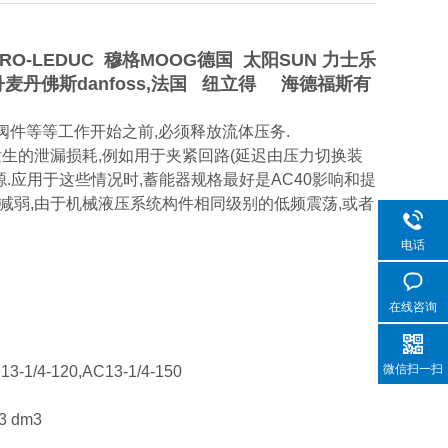
O-LEDUC 穆格MOOG德国 太阳SUN 力士乐
，丹麦丹佛斯danfoss,法国 纽立得 海德福斯有
阀件等等工作开始之前,必须释放流体压务.
的泄漏损耗,例如用于夹紧回路(延迟由压力切换装
源.应用于这些情况时,蓄能器规格最好是AC40影响和提
减弱,由于机械液压系统构件相同级别的低频震荡,或者
电话
在线咨询
微信扫一扫
13-1/4-120,AC13-1/4-150
 dm3