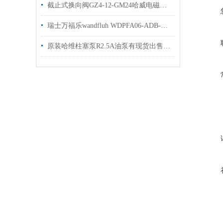
截止式换向阀GZ4-12-GM24哈威电磁阀质保一年
瑞士万福乐wandfluh WDPFA06-ADB-V-32换向阀介绍
原装哈维柱塞泵R2.5A油泵有现货出售hawe选购