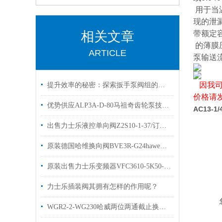
用于当
现的泄
相关文章
带额定容
的薄膜
ARTICLE
泵输送
因我
提升效率的秘密：探索扳手泵阀组的显著优点！
价格请
优势供应ALP3A-D-80马祖奇齿轮泵技术参数
AC13-1/
出售力士乐液控单向阀Z2S10-1-37/订货号R900407394
原装德国哈维换向阀BVE3R-G24haweBVG3R-G24
原装出售力士乐变频器VFC3610-5K50-3P4-MNA
力士乐插装阀其拥有怎样的作用呢？
WGR2-2-WG230哈威两位两通截止换向阀技术参数