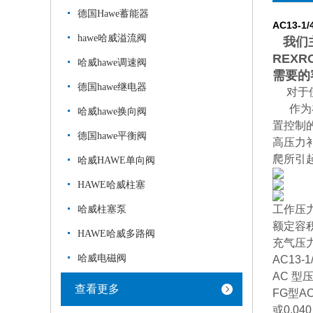
德国Hawe蓄能器
AC13-1/
hawe哈威溢流阀
我们主
REXR
哈威hawe调速阀
需要的
德国hawe继电器
对于
作为补
哈威hawe换向阀
置控制的
德国hawe平衡阀
高压力
爬所引
哈威HAWE单向阀
HAWE哈威柱塞
工作压力p
哈威柱塞泵
额定容积
HAWE哈威多路阀
充气压力p
哈威电磁阀
AC13-1/
AC 型
查看更多
FG型A
或0.040