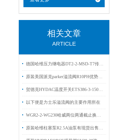
相关文章
ARTICLE
德国哈维压力继电器DT2-2-MSD-T7传感器直销
原装美国派克parker溢流阀R10PH优势出售
贺德克HYDAC温度开关ETS386-3-150-000介绍
以下便是力士乐溢流阀的主要作用所在
WGR2-2-WG230哈威两位两通截止换向阀技术参数
原装哈维柱塞泵R2.5A油泵有现货出售hawe选购