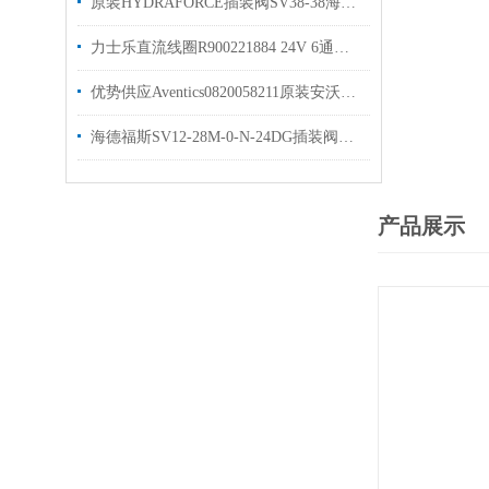
原装HYDRAFORCE插装阀SV38-38海德福斯电磁阀
力士乐直流线圈R900221884 24V 6通径线圈选购
优势供应Aventics0820058211原装安沃驰气动
海德福斯SV12-28M-0-N-24DG插装阀资料SV12-20-0-N
产品展示