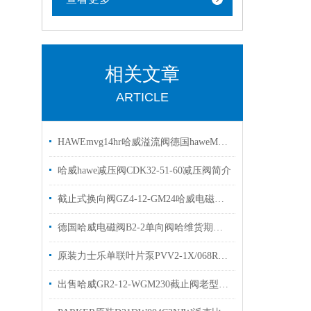
相关文章
ARTICLE
HAWEmvg14hr哈威溢流阀德国haweMVG系列
哈威hawe减压阀CDK32-51-60减压阀简介
截止式换向阀GZ4-12-GM24哈威电磁阀质保一年
德国哈威电磁阀B2-2单向阀哈维货期短欢迎选购
原装力士乐单联叶片泵PVV2-1X/068RA15技术样本
出售哈威GR2-12-WGM230截止阀老型号GR2-1-WG230