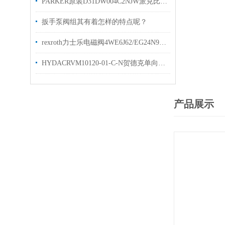
PARKER原装D31DW004C2NJW派克比例阀优势出售
扳手泵阀组其有着怎样的特点呢？
rexroth力士乐电磁阀4WE6J62/EG24N9K4两位三通阀
HYDACRVM10120-01-C-N贺德克单向阀现货出售
产品展示