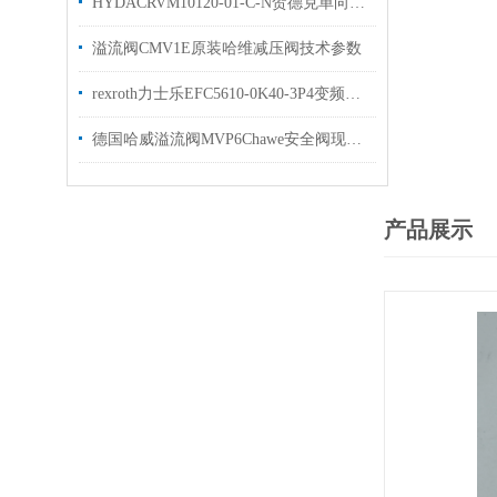
HYDACRVM10120-01-C-N贺德克单向阀现货出售
溢流阀CMV1E原装哈维减压阀技术参数
rexroth力士乐EFC5610-0K40-3P4变频器技术参数
德国哈威溢流阀MVP6Chawe安全阀现货库存
产品展示