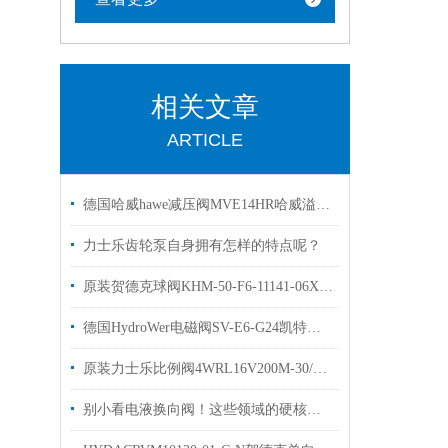
相关文章
ARTICLE
德国哈威hawe减压阀MVE14HR哈威溢流阀现货出售
力士乐齿轮泵自身拥有怎样的特点呢？
原装贺德克球阀KHM-50-F6-11141-06XHYDAC高压球阀
德国HydroWer电磁阀SV-E6-G24凯特克HYTORC有库存
原装力士乐比例阀4WRL16V200M-30/G24Z4/Mrexroth样本
别小看电液换向阀！这些领域的硬核应用，远超你的想象