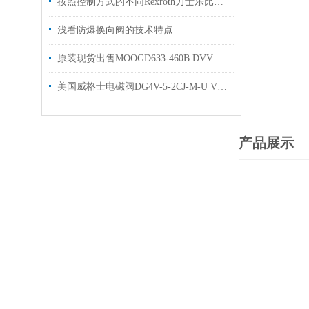
按照控制方式的不同Rexroth力士乐比例阀可以分为3大类别
浅看防爆换向阀的技术特点
原装现货出售MOOGD633-460B DVV穆格伺服阀
美国威格士电磁阀DG4V-5-2CJ-M-U VICKERS换向阀现货
产品展示