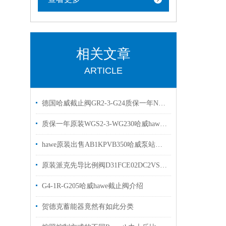
相关文章
ARTICLE
德国哈威截止阀GR2-3-G24质保一年NGR2-1R-N24现货
质保一年原装WGS2-3-WG230哈威hawe换向阀
hawe原装出售AB1KPVB350哈威泵站连接块
原装派克先导比例阀D31FCE02DC2VS7 PARKER派克现货
G4-1R-G205哈威hawe截止阀介绍
贺德克蓄能器竟然有如此分类