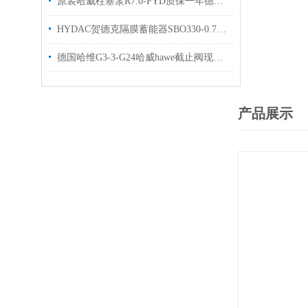
原装哈威柱塞泵R7.0-PYD质保一年德国haweR6.4 R6.9
HYDAC贺德克隔膜蓄能器SBO330-0.75E1-112U现货
德国哈维G3-3-G24哈威hawe截止阀现货出售
产品展示