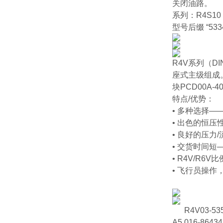
关闭油路。
‌系列‌：R4S1
‌型号后缀 “
R4V系列（D
座式主级组成
块PCD00A
特点/优势：
• 多种选择
• 出色的恒
• 良好的压力
• 交货时间短
• R4V/R6V
• 飞行员操
R4V03-535
A5 016-86434