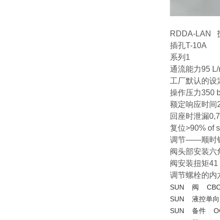
RDDA-LAN
插孔T-10A
系列1
通流能力95 L/m
工厂默认的设定值
操作压力350 b
额定响应时间2
回座时泄漏0,7 c
复位>90% of se
调节——顺时
阀头部安装六角
阀安装扭矩41 -
调节螺栓的内六
SUN 阀 CBC
SUN 液控单向阀
SUN 备件 OG