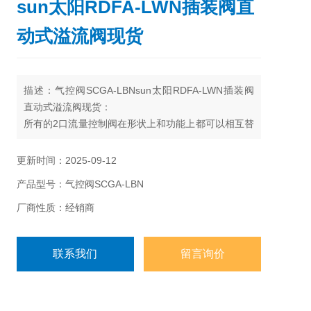
sun太阳RDFA-LWN插装阀直
动式溢流阀现货
描述：气控阀SCGA-LBNsun太阳RDFA-LWN插装阀
直动式溢流阀现货：
所有的2口流量控制阀在形状上和功能上都可以相互替
换(例如对于一个给定结构下的相同的流道,相同的孔
型)。
更新时间：2025-09-12
产品型号：气控阀SCGA-LBN
厂商性质：经销商
联系我们
留言询价