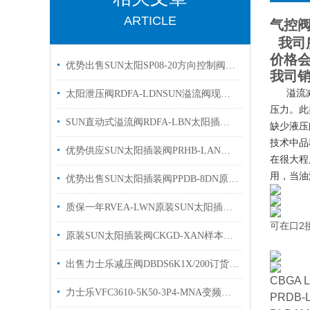
ARTICLE
气控阀
我司
价格
优势出售SUN太阳SP08-20方向控制阀有库存
我司
溢流减压
太阳泄压阀RDFA-LDNSUN溢流阀现货出售欢迎选购
压力。此
SUN直动式溢流阀RDFA-LBN太阳插装阀有库存欢迎询价
缺少液压
技术中品
优势供应SUN太阳插装阀PRHB-LAN电磁阀原装现货
在很大程
用，当油
优势出售SUN太阳插装阀PPDB-8DN原装有库存
质保一年RVEA-LWN原装SUN太阳插装阀参数溢流阀
可在口2
原装SUN太阳插装阀CKGD-XAN样本优势出售
出售力士乐减压阀DBDS6K1X/200订货号R900423724
CBGA 
力士乐VFC3610-5K50-3P4-MNA变频器现货出售
PRDB-