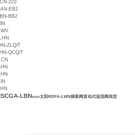
CN-223
LAN-EB2
BN-BB2
JN
-LWV
-LHN
HN-ZLQ/T
LHN-QCQ/T
LCN
LHN
LHN
LIN
LHN
SCGA-LBN
sun太阳RDFA-LWN插装阀直动式溢流阀现货