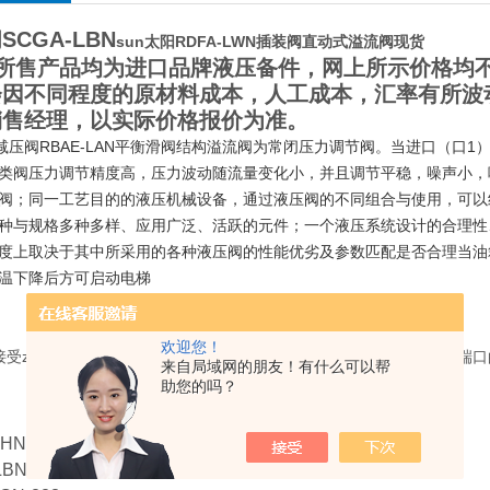
SCGA-LBN
sun太阳RDFA-LWN插装阀直动式溢流阀现货
所售产品均为进口品牌液压备件，网上所示价格均不
会因不同程度的原材料成本，人工成本，汇率有所波
销售经理，以实际价格报价为准。
阀RBAE-LAN平衡滑阀结构溢流阀为常闭压力调节阀。当进口（口1
类阀压力调节精度高，压力波动随流量变化小，并且调节平稳，噪声小，
阀；同一工艺目的的液压机械设备，通过液压阀的不同组合与使用，可以
种与规格多种多样、应用广泛、活跃的元件；一个液压系统设计的合理性
度上取决于其中所采用的各种液压阀的性能优劣及参数匹配是否合理当油
温下降后方可启动电梯
欢迎您！
接受zuida压力；适合应用在交叉端口的溢流油路中。如果应用在交叉端
来自局域网的朋友！有什么可以帮
助您的吗？
LHN
LBN