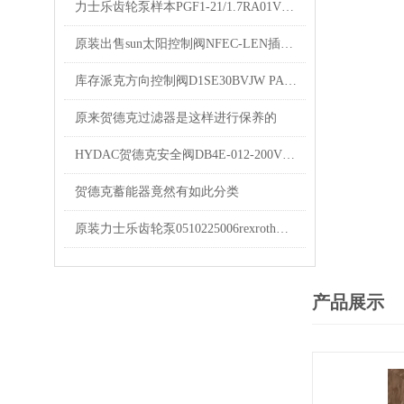
力士乐齿轮泵样本PGF1-21/1.7RA01VP1原装现货库存
原装出售sun太阳控制阀NFEC-LEN插装阀样本技术参数
库存派克方向控制阀D1SE30BVJW PARKER换向阀
原来贺德克过滤器是这样进行保养的
HYDAC贺德克安全阀DB4E-012-200V溢流阀有库存
贺德克蓄能器竟然有如此分类
原装力士乐齿轮泵0510225006rexroth油泵现货出售
产品展示