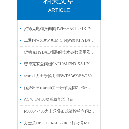
相关文章
ARTICLE
贺德克电磁换向阀4WE6HA01-24DG/Vhydac
二通阀WS10W-01M-C-N贺德克HYDAC换向阀有库存
贺德克HYDAC插装阀技术参数应用及特点
贺德克安全阀组SAF10M12N315A HYDAC蓄能器阀组
rexroth力士乐换向阀3WE6A6X/EW230N9K4现货原装
优势出售rexroth力士乐节流阀Z2FS6-2-4X/2QV有库存
AC40-1/4-30哈威蓄能器介绍
R900347495力士乐叠加式液控单向阀Z2S6-1-66/库存现货
力士乐HED5OH-31/350K14订货号R9011826323