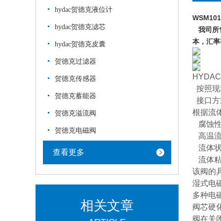
hydac贺德克液位计
WSM101
hydac贺德克滤芯
我司所售
本，汇率
hydac贺德克皮囊
贺德克过滤器
HYDA
贺德克传感器
按照现
贺德克蓄能器
接口方
根据流
贺德克溢流阀
腐蚀性
贺德克电磁阀
高温流
流体状
查看更多
流体粘
该阀的
湿式电
多种电
相关文章
阀芯硬
阀在关