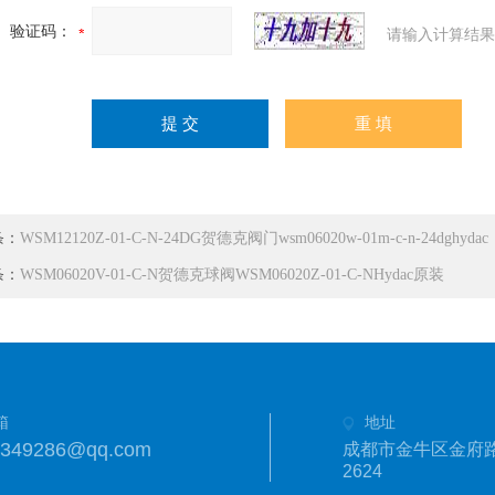
验证码：
请输入计算结果
条：
WSM12120Z-01-C-N-24DG贺德克阀门wsm06020w-01m-c-n-24dghydac
条：
WSM06020V-01-C-N贺德克球阀WSM06020Z-01-C-NHydac原装
箱
地址
1349286@qq.com
成都市金牛区金府路
2624