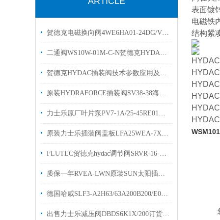
ARTICLE
表面镀
电磁铁
贺德克电磁换向阀4WE6HA01-24DG/Vhydac
结构紧
二通阀WS10W-01M-C-N贺德克HYDAC换向阀有库存
HYDAC
HYDAC
贺德克HYDAC插装阀技术参数应用及特点
HYDAC
原装HYDRAFORCE插装阀SV38-38海德福斯电磁阀
HYDAC
HYDAC
力士乐原厂叶片泵PV7-1A/25-45RE01MC0-08现货
HYDAC
WSM101
原装力士乐插装阀盖板LFA25WEA-7X R10900912680简介
FLUTEC贺德克hydac调节阀SRVR-16-0.13/0流量阀
质保一年RVEA-LWN原装SUN太阳插装阀参数溢流阀
德国哈威SLF3-A2H63/63A200B200/E0多路阀阀片原装出售
出售力士乐减压阀DBDS6K1X/200订货号R900423724