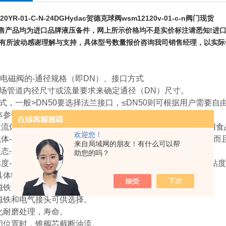
20YR-01-C-N-24DG
Hydac贺德克球阀wsm12120v-01-c-n阀门现货
产品均为进口品牌液压备件，网上所示价格均不是实价标注请悉知!进口
有所波动感谢理解与支持，具体型号数量报价咨询我司销售经理，以实际
C电磁阀的-通径规格（即DN）、接口方式
场管道内径尺寸或流量要求来确定通径（DN）尺寸。
式，一般>DN50要选择法兰接口，≤DN50则可根据用户需要自
体参数选择电磁阀的-材质、温度组
流体-宜选用耐腐蚀电磁阀和全不锈钢；食用超净流体-宜选用食
欢迎您！
体-要选择采用耐高温的电工材料和密封材料制造的电磁阀，而
来自局域网的朋友！有什么可以帮
态-大至有气态，液态或混合状态。
助您的吗？
度-通常在50cSt以下可任意选择，若超过此值，则需选用高粘
具体特性：
磁铁，寿命长，噪音小。
磁铁和电气接头可供选择。
化耐磨处理，寿命。
闭位置时，锥阀芯截断油流。