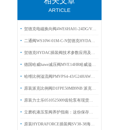
相关文章
ARTICLE
贺德克电磁换向阀4WE6HA01-24DG/Vhydac
二通阀WS10W-01M-C-N贺德克HYDAC换向阀有库存
贺德克HYDAC插装阀技术参数应用及特点
德国哈威hawe减压阀MVE14HR哈威溢流阀现货出售
哈维比例溢流阀PMVPS4-43/G24HAWE压力阀原装现货
原装派克比例阀D1FPE50MB9NB 派克液压阀现货出售
原装力士乐0510525009齿轮泵有现货出售1515800013
立磨机液压泵阀养护指南：这份保存秘诀，让核心部件“历久弥新”！
原装HYDRAFORCE插装阀SV38-38海德福斯电磁阀