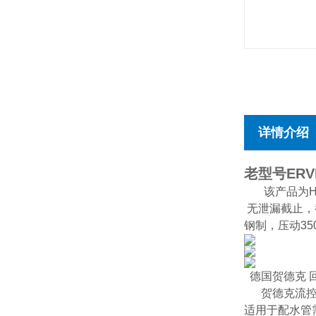
详情介绍
老型号ERVE
该产品为HYD
无泄漏截止，截
钢制，压动350
德国贺德克 回流阀
贺德克流控制阀
适用于配水管