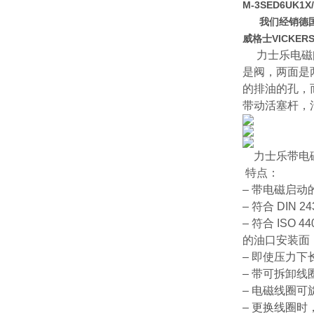
M-3SED6UK1X
我们经销德国贺德
威格士VICKER
力士乐电磁
是阀，两面是
的排油的孔，
带动活塞杆，
力士乐带电
特点：
– 带电磁启
– 符合 DIN 
– 符合 ISO 440
的油口安装面
– 即使压力
– 带可拆卸
– 电磁线圈可旋
– 更换线圈