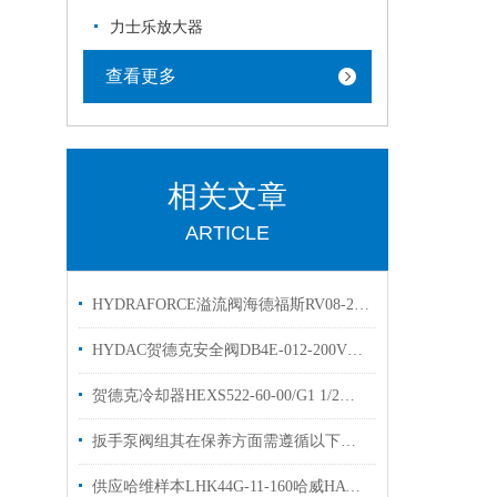
力士乐放大器
查看更多
相关文章
ARTICLE
HYDRAFORCE溢流阀海德福斯RV08-20A-0-N优势出售
HYDAC贺德克安全阀DB4E-012-200V溢流阀有库存
贺德克冷却器HEXS522-60-00/G1 1/2换热器3383910原装出售
扳手泵阀组其在保养方面需遵循以下步骤
供应哈维样本LHK44G-11-160哈威HAWE平衡阀技术参数