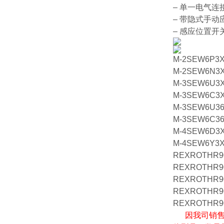
– 单一电气连
– 带隐式手
– 感应位置开
M-2SEW6P3X
M-2SEW6N3X
M-3SEW6U3X
M-3SEW6C3X
M-3SEW6U36
M-3SEW6C36
M-4SEW6D3X
M-4SEW6Y3X
REXROTHR90
REXROTHR90
REXROTHR90
REXROTHR90
REXROTHR90
因我司销售