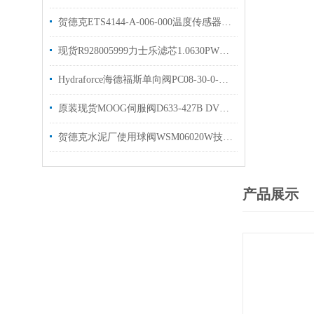
贺德克ETS4144-A-006-000温度传感器库存出售
现货R928005999力士乐滤芯1.0630PWR10-A00-0-M
Hydraforce海德福斯单向阀PC08-30-0-N库存优势出售
原装现货MOOG伺服阀D633-427B DVV伺服阀样本
贺德克水泥厂使用球阀WSM06020W技术规格说明
产品展示