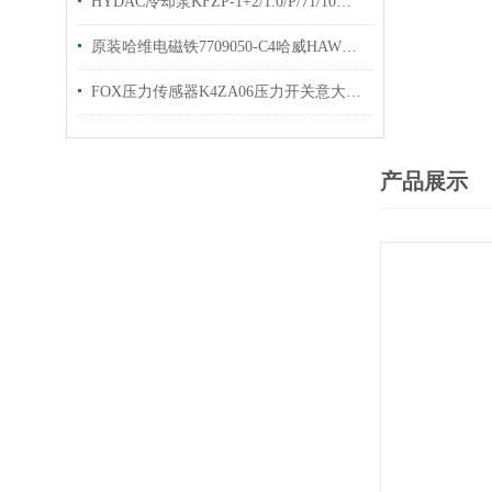
HYDAC冷却泵KFZP-1+2/1.0/P/71/10电机泵优势出售
原装哈维电磁铁7709050-C4哈威HAWE线圈现货
FOX压力传感器K4ZA06压力开关意大利选购
产品展示