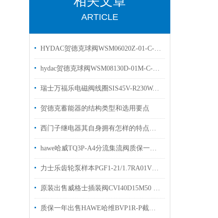
相关文章
ARTICLE
HYDAC贺德克球阀WSM06020Z-01-C-N-24DG现货原装
hydac贺德克球阀WSM08130D-01M-C-N现货
瑞士万福乐电磁阀线圈SIS45V-R230WANDFLUTH现货库存出售
贺德克蓄能器的结构类型和选用要点
西门子继电器其自身拥有怎样的特点呢？
hawe哈威TQ3P-A4分流集流阀质保一年TQ3P-A2.3
力士乐齿轮泵样本PGF1-21/1.7RA01VP1原装现货库存
原装出售威格士插装阀CVI40D15M50 威格士盖板现货
质保一年出售HAWE哈维BVP1R-P截止式换向阀