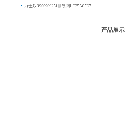
力士乐R900909251插装阀LC25A05D7X/库存出售
产品展示