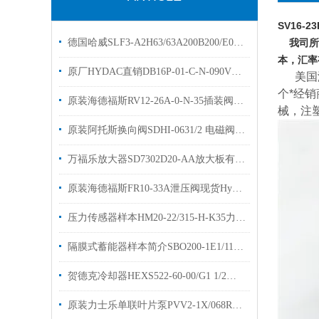
SV16-23
德国哈威SLF3-A2H63/63A200B200/E0多路阀阀片原装出售
我司所售
本，汇率
原厂HYDAC直销DB16P-01-C-N-090V德国贺德克插装阀
美国
个*经销
原装海德福斯RV12-26A-0-N-35插装阀现货出售
械，注
原装阿托斯换向阀SDHI-0631/2 电磁阀现货
万福乐放大器SD7302D20-AA放大板有库存欢迎选购
原装海德福斯FR10-33A泄压阀现货Hydraforce流量阀
压力传感器样本HM20-22/315-H-K35力士乐优势出售
隔膜式蓄能器样本简介SBO200-1E1/112A9-200AK贺德克
贺德克冷却器HEXS522-60-00/G1 1/2换热器3383910原装出售
原装力士乐单联叶片泵PVV2-1X/068RA15技术样本