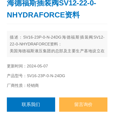
海德福斯插装阀SV12-22-0-
NHYDRAFORCE资料
描述：SV16-23P-0-N-24DG海德福斯插装阀SV12-
22-0-NHYDRAFORCE资料：
美国海德福斯液压集团的总部及主要生产基地设立在
美国的芝加哥，在英国的伯明翰另设有研发及生产基
地。拥有120多个*经销商。作为行业*的跨国公司，通
更新时间：2024-05-07
过了QS9000和ISO9001的质量认证.现产品广泛应用
产品型号：SV16-23P-0-N-24DG
在农用/草场机械,工程建设/道路机械，注塑机及废物
处理等移动机械设备和工业制造行业。
厂商性质：经销商
联系我们
留言询价