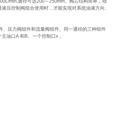
/min,通径可达200～250mm。阀芯结构简单，动
通液压控制阀组合使用时，才能实现对系统油液方向、
件、压力阀组件和流量阀组件。同一通径的三种组件
油口A 和B、一个控制口x 。