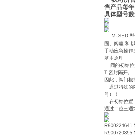
售产品每年
具体型号数
M-.SED
圈、阀座 和 
手动应急操作
基本原理
阀的初始位置
T 密封隔开。
因此，阀门根
通过特殊的闭合
号）！
在初始位置，
通过二位三通方
R900224641
R900720895