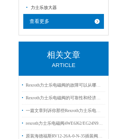
力士乐放大器
查看更多
相关文章
ARTICLE
Rexroth力士乐电磁阀的故障可以从哪里进行排查
Rexroth力士乐电磁阀的可靠性和经济性解读
一篇文章到诉你那些Rexroth力士乐电磁阀常见的符号的是什么意思
rexroth力士乐电磁阀4WE6J62/EG24N9K4两位三通阀
原装海德福斯RV12-26A-0-N-35插装阀现货出售