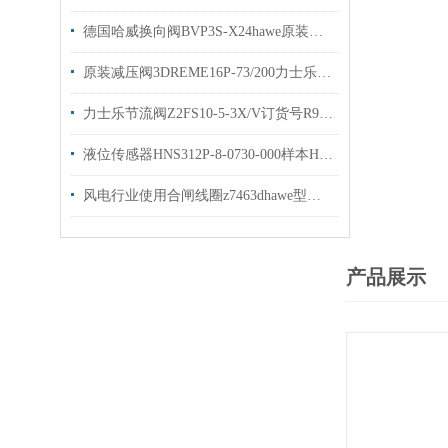
德国哈威换向阀BVP3S-X24hawe原装出售bvp系列
原装减压阀3DREME16P-73/200力士乐比例阀有现货出售
力士乐节流阀Z2FS10-5-3X/V订货号R900517812现货
液位传感器HNS312P-8-0730-000样本HYDAC原装出售
风电行业使用合闸线圈z7463dhawe型号gr2-0kb-g5/30×48现货
产品展示