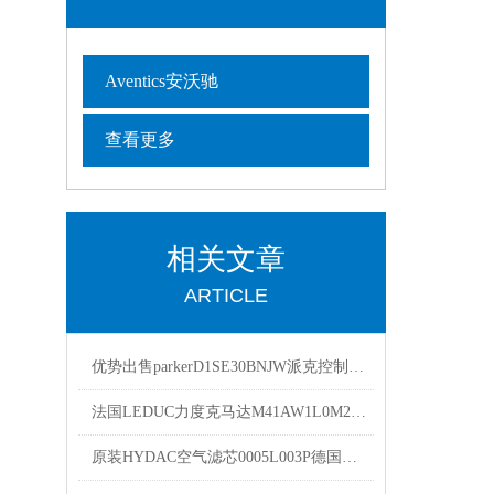
Aventics安沃驰
查看更多
相关文章
ARTICLE
优势出售parkerD1SE30BNJW派克控制阀 派克换向阀
法国LEDUC力度克马达M41AW1L0M200 质保一年原装优势
原装HYDAC空气滤芯0005L003P德国贺德克过滤器滤芯