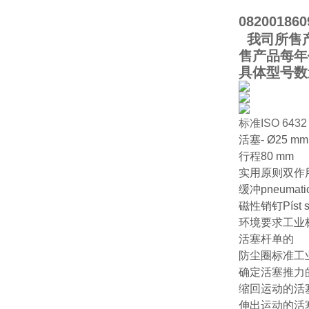
082001860
我司所售产
售产品每年
具体型号数
标准ISO 6432
活塞- Ø25 mm
行程80 mm
实用原则双作
缓冲pneumatick
磁性销钉Píst s
环境要求工业标
活塞杆单的
防尘圈标准工
确定活塞推力的压
缩回运动的活塞
伸出运动的活塞