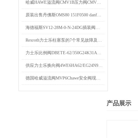
哈威HAWE溢流阀CMV1B压力阀CMV系列样本
原装出售丹佛斯OMS80 151F0500 danfoss马达现货
海德福斯SV12-28M-0-N-24DG插装阀资料SV12-20-0-N
Rexroth力士乐柱塞泵的7个常见故障及其处理措施，来看看你知道几条
力士乐比例阀DBETE-62/350G24K31A1V现货REXROTH
供应力士乐换向阀4WE6HA62/EG24N9K4型号齐全
德国哈威溢流阀MVP6Chawe安全阀现货库存
产品展示