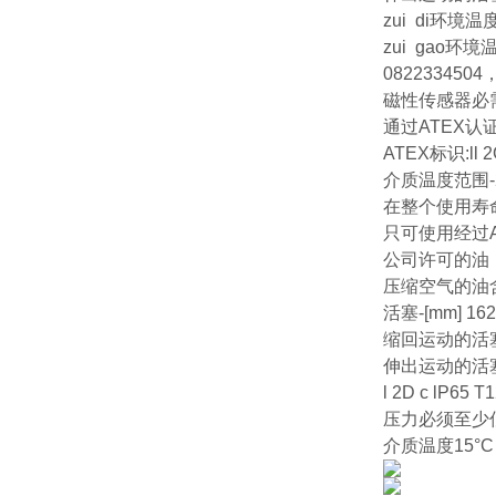
zui di环境温度
zui gao环境温
08223345
磁性传感器必
通过ATEX认
ATEX标识:ll 2G
介质温度范围-25
在整个使用寿
只可使用经过AV
公司许可的油
压缩空气的油
活塞-[mm] 162
缩回运动的活塞力[
伸出运动的活塞力[
l 2D c lP65 T
压力必须至少
介质温度15°