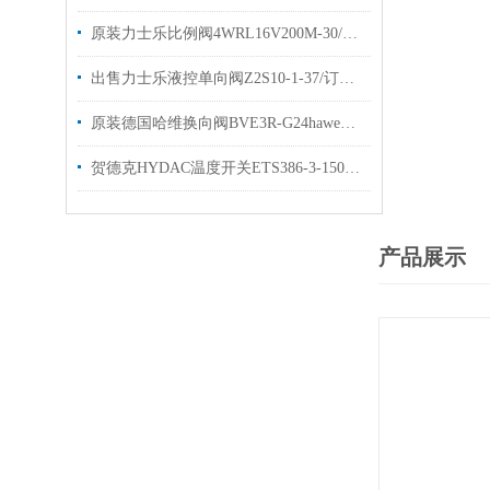
原装力士乐比例阀4WRL16V200M-30/G24Z4/Mrexroth样本
出售力士乐液控单向阀Z2S10-1-37/订货号R900407394
原装德国哈维换向阀BVE3R-G24haweBVG3R-G24
贺德克HYDAC温度开关ETS386-3-150-000介绍
产品展示