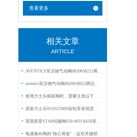
查看更多
相关文章
ARTICLE
AVENTICS安沃驰气动阀0820058221两位五通现货出售
aventics安沃驰气动阀0820038652两位五通换向阀
使用力士乐插装阀时，需要注意以下几个关键的事项
原装力士乐0510525009齿轮泵有现货出售1515800013
英国星星STAR伺服阀650-0031X650系列优势出售
电液换向阀的“核心骨架”：这些关键部件，决定设备运行效率！