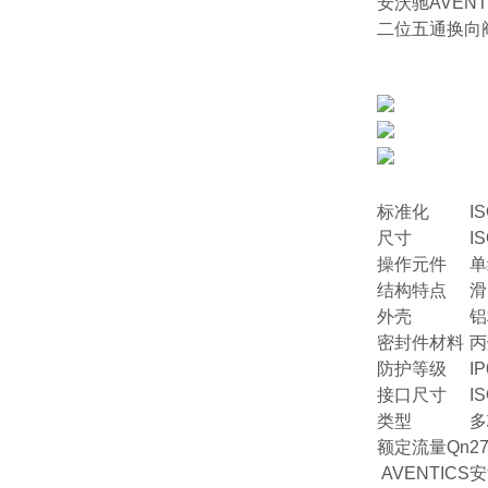
安沃驰AVENT
二位五通换向阀, 系
标准化
IS
尺寸
IS
操作元件
单
结构特点
滑
外壳
铝
密封件材料
丙
防护等级
IP
接口尺寸
I
类型
多
额定流量Qn
27
AVENTICS安沃