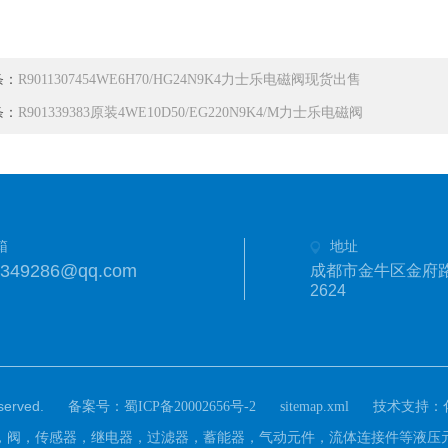
条：
R9011307454WE6H70/HG24N9K4力士乐电磁阀现货出售
条：
R901339383原装4WE10D50/EG220N9K4/M力士乐电磁阀
箱
地址
1349286@qq.com
成都市金牛区金府路
2624
rved.
备案号：
技术支持：
蜀ICP备20002656号-2
sitemap.xml
)主营：泵，阀，传感器，继电器，过滤器，蓄能器，气动元件，流体连接件等液压