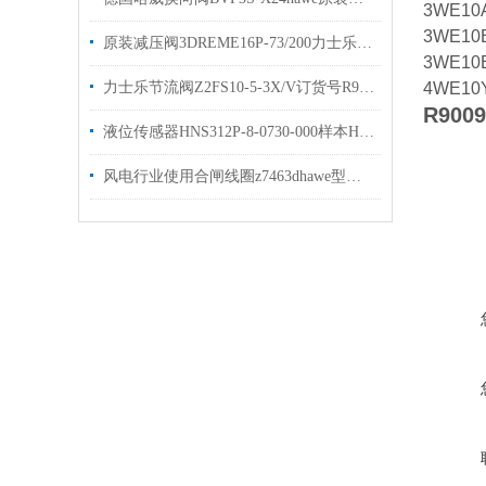
3WE10
3WE10
原装减压阀3DREME16P-73/200力士乐比例阀有现货出售
3WE10
力士乐节流阀Z2FS10-5-3X/V订货号R900517812现货
4WE10
R9009
液位传感器HNS312P-8-0730-000样本HYDAC原装出售
风电行业使用合闸线圈z7463dhawe型号gr2-0kb-g5/30×48现货