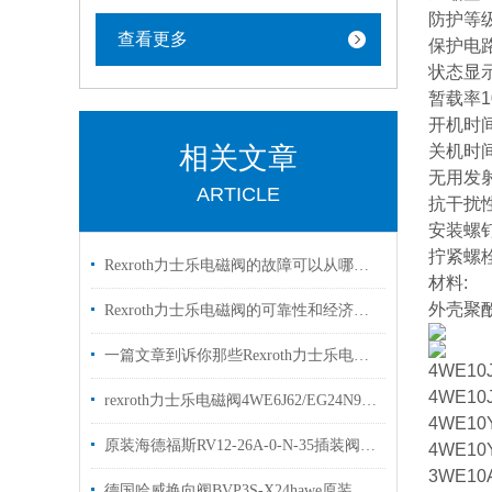
防护等级
查看更多
保护电路
状态显
暂载率1
开机时间
相关文章
关机时间
无用发射符
ARTICLE
抗干扰性符
安装螺钉
拧紧螺栓
Rexroth力士乐电磁阀的故障可以从哪里进行排查
材料:
外壳聚
Rexroth力士乐电磁阀的可靠性和经济性解读
一篇文章到诉你那些Rexroth力士乐电磁阀常见的符号的是什么意思
4WE10
4WE10
rexroth力士乐电磁阀4WE6J62/EG24N9K4两位三通阀
4WE10
原装海德福斯RV12-26A-0-N-35插装阀现货出售
4WE10
3WE10
德国哈威换向阀BVP3S-X24hawe原装出售bvp系列