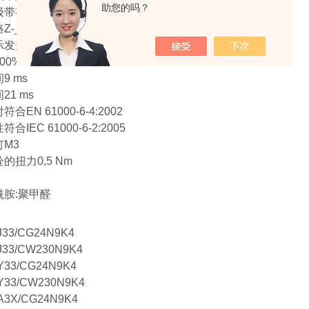
助您的吗？
带有接线盒/插头IP 50
Z-_ _极管
示发光二极管铯
00%
9 ms
21 ms
合EN 61000-6-4:2002
合IEC 61000-6-2:2005
M3
的扭力0,5 Nm
酰胺:聚甲醛
J33/CG24N9K4
J33/CW230N9K4
Y33/CG24N9K4
Y33/CW230N9K4
A3X/CG24N9K4