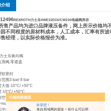
情介绍
12496
REXROTH力士乐4WE10D3X/CW230电磁阀库存
所售产品均为进口品牌液压备件，网上所示价格均不
会因不同程度的原材料成本，人工成本，汇率有所波
销售经理，以实际价格报价为准。
oth力士乐换向阀
点滑阀,零遮盖
理软密封
围3 bar/ 8 bar
值-10°C/ +50°C
10°C/ +50°C
缩空气
ax.5 μm
欢迎您！
的含油量0 mg/m3 - 5 mg/m3
来自局域网的朋友！有什么可以帮