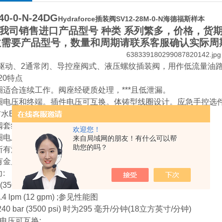
40-0-N-24DG
Hydraforce插装阀SV12-28M-0-N海德福斯样本
司销售进口产品型号 种类 系列繁多，价格，货期
故需要产品型号，数量和周期请联系客服确认实际周
驱动、2通常闭、导控座阀式、液压螺纹插装阀，用作低流量油
-20特点
圈适合连续工作。阀座经硬质处理，***且低泄漏。
圈电压和终端。插件电压可互换。体铸型线圈设计。应急手控选
防水E型线圈结实***.
套经硬处理, ***。
欢迎您！
圈电压和终端。
来自局域网的朋友！有什么可以帮
助您的吗？
所有油口
WAN QUAN
加压。
有金属外壳。
:
(3500 psi)
.4 lpm (12 gpm) ;参见性能图
40 bar (3500 psi) 时为295 毫升/分钟(18立方英寸/分钟)
电压可互换;