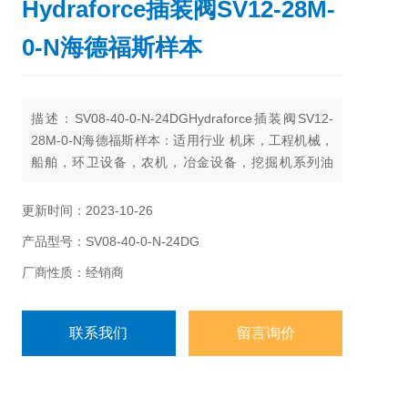
Hydraforce插装阀SV12-28M-
0-N海德福斯样本
描述：SV08-40-0-N-24DGHydraforce插装阀SV12-
28M-0-N海德福斯样本：适用行业 机床，工程机械，
船舶，环卫设备，农机，冶金设备，挖掘机系列油
缸，港口机械油缸，起重机系列油缸，水利机械油
缸，水泥设备油缸，快锻压机油缸，风力发电设备油
更新时间：2023-10-26
缸，遂道盾机械系列油缸，旋挖钻机系列油缸等行
产品型号：SV08-40-0-N-24DG
业。
厂商性质：经销商
联系我们
留言询价