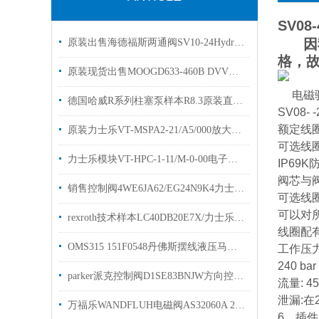
SV08-
因我
原装出售海德福斯两通阀SV10-24HydraForce插装阀
格，
原装现货出售MOOGD633-460B DVV穆格伺服阀
电磁
德国哈威R系列柱塞泵样本R8.3原装直销出售
SV08- 
额定线
原装力士乐VT-MSPA2-21/A5/000放大器库存选购
可选线
力士乐模块VT-HPC-1-11/M-0-00电子控制装置欢迎选购
IP69K
阀芯与阀
销售控制阀4WE6JA62/EG24N9K4力士乐rexroth换向阀
可选线
可以对
rexroth技术样本LC40DB20E7X/力士乐插装阀
线圈配
OMS315 151F0548丹佛斯摆线液压马达描述
工作压力
240 bar 
parker派克控制阀D1SE83BNJW方向控制阀优势出售
流量: 45
泄漏:在2
万福乐WANDFLUH电磁阀AS32060A 24V工作原理
6、插件