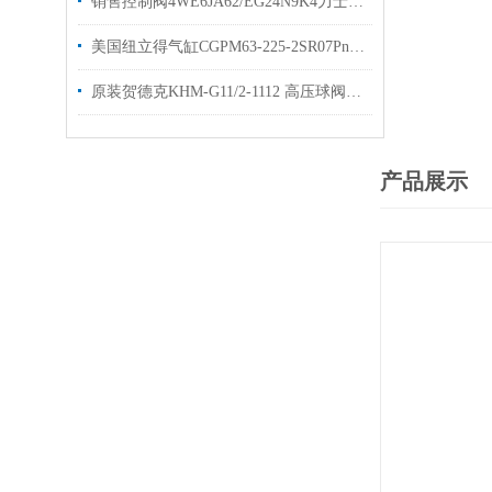
销售控制阀4WE6JA62/EG24N9K4力士乐rexroth换向阀
美国纽立得气缸CGPM63-225-2SR07Pneulead现货图片
原装贺德克KHM-G11/2-1112 高压球阀hydac型号齐全
产品展示