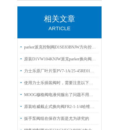
相关文章
ARTICLE
parker派克控制阀D1SE83BNJW方向控制阀优势出售
原装D1VW104KNJW派克parker换向阀优势出售选购
力士乐原厂叶片泵PV7-1A/25-45RE01MC0-08现货
使用力士乐插装阀时，需要注意以下几个关键的事项
MOOG穆格阀电液伺服出了问题不用怕，这套办法轻松应对它！
原装哈威截止式换向阀FR2-1-1/4哈维换向阀现货
扳手泵阀组在保存方面是尤为讲究的