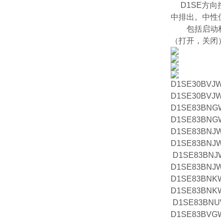
D1SE方向
中排出。中性
包括启动杆和
（打开，关闭
D1SE30BVJ
D1SE30BVJ
D1SE83BN
D1SE83BN
D1SE83BNJ
D1SE83BNJ
D1SE83BNJ
D1SE83BNJ
D1SE83BN
D1SE83BNK
D1SE83BNU
D1SE83BVG