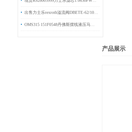
现货R928005999力士乐滤芯1.0630PWR10-A00-0-M
出售力士乐rexroth溢流阀DBETE-62/100G24K
OMS315 151F0548丹佛斯摆线液压马达描述
产品展示