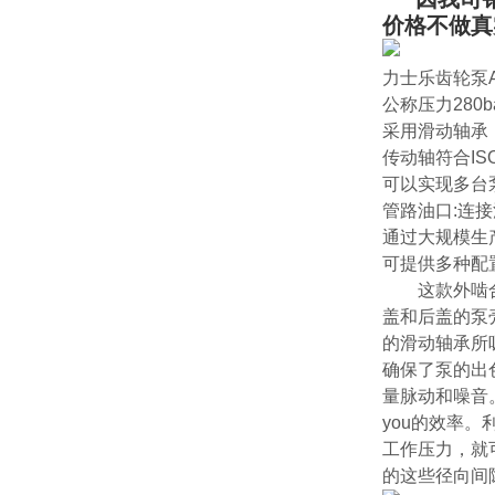
价格不做真
力士乐齿轮泵A
公称压力280b
采用滑动轴承
传动轴符合IS
可以实现多台
管路油口:连
通过大规模生
可提供多种配
这款外啮合齿
盖和后盖的泵
的滑动轴承所
确保了泵的出色
量脉动和噪音
you的效率。
工作压力，就
的这些径向间