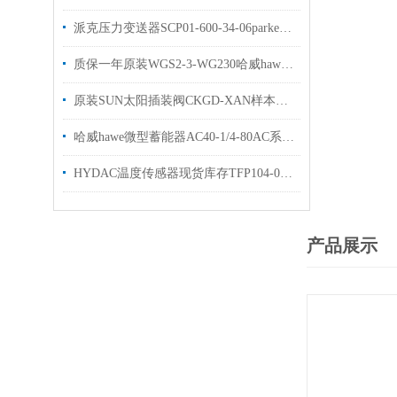
派克压力变送器SCP01-600-34-06parker原装优势出售
质保一年原装WGS2-3-WG230哈威hawe换向阀
原装SUN太阳插装阀CKGD-XAN样本优势出售
哈威hawe微型蓄能器AC40-1/4-80AC系列全新现货出售
HYDAC温度传感器现货库存TFP104-000贺德克原装
产品展示