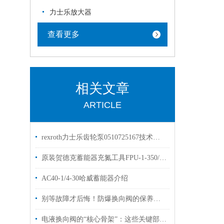
力士乐放大器
查看更多
相关文章
ARTICLE
rexroth力士乐齿轮泵0510725167技术参数原装
原装贺德克蓄能器充氮工具FPU-1-350/250F4出售
AC40-1/4-30哈威蓄能器介绍
别等故障才后悔！防爆换向阀的保养诀窍，早知道少踩坑
电液换向阀的“核心骨架”：这些关键部件，决定设备运行效率！