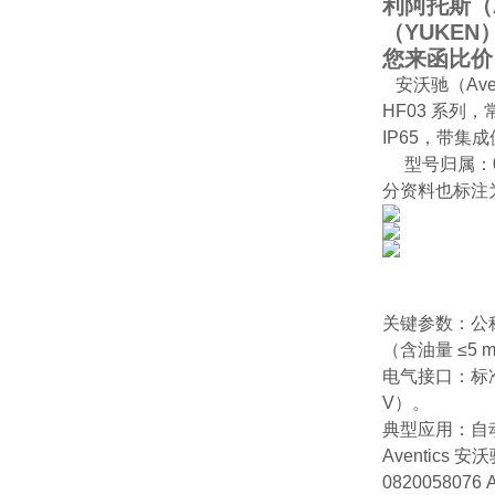
利阿托斯（
（YUKE
您来函比价
安沃驰（Ave
HF03 系列
IP65，带集
型号归属‌：08
分资料也标注为
‌关键参数‌：公
（含油量 ≤5 mg
‌电气接口‌：
V）‌。
‌典型应用‌
Aventics 安
0820058076 