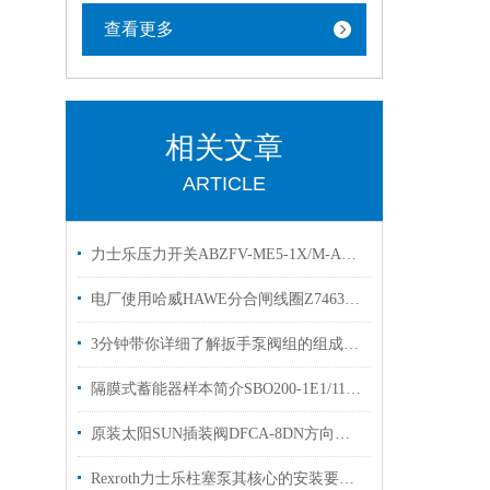
查看更多
相关文章
ARTICLE
力士乐压力开关ABZFV-ME5-1X/M-A压力表作用
电厂使用哈威HAWE分合闸线圈Z7463D产品说明
3分钟带你详细了解扳手泵阀组的组成结构及其安装说明
隔膜式蓄能器样本简介SBO200-1E1/112A9-200AK贺德克
原装太阳SUN插装阀DFCA-8DN方向阀库存欢迎换购
Rexroth力士乐柱塞泵其核心的安装要点如下