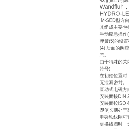
Wandfl
HYDRO-
M-SED型
其组成主要包括阀
手动应急操作(
弹簧(5)的设
(4) 后面的
态。
由于特殊的关闭
符号) !
在初始位置时，
无泄漏密封。
直动式电磁方
安装面接DIN 
安装面按ISO 
即使长期处于
电碰铁线圈可转
更换线圈时，