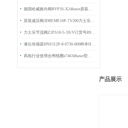
德国哈威换向阀BVP3S-X24hawe原装出售bvp系列
原装减压阀3DREME16P-73/200力士乐比例阀有现货出售
力士乐节流阀Z2FS10-5-3X/V订货号R900517812现货
液位传感器HNS312P-8-0730-000样本HYDAC原装出售
风电行业使用合闸线圈z7463dhawe型号gr2-0kb-g5/30×48现货
产品展示