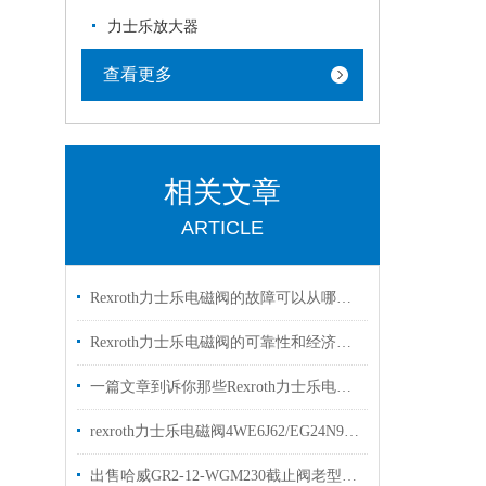
力士乐放大器
查看更多
相关文章
ARTICLE
Rexroth力士乐电磁阀的故障可以从哪里进行排查
Rexroth力士乐电磁阀的可靠性和经济性解读
一篇文章到诉你那些Rexroth力士乐电磁阀常见的符号的是什么意思
rexroth力士乐电磁阀4WE6J62/EG24N9K4两位三通阀
出售哈威GR2-12-WGM230截止阀老型号GR2-1-WG230