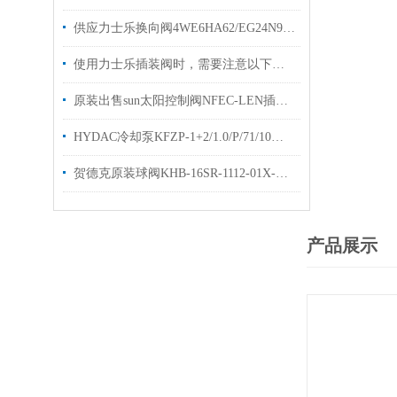
供应力士乐换向阀4WE6HA62/EG24N9K4型号齐全
使用力士乐插装阀时，需要注意以下几个关键的事项
原装出售sun太阳控制阀NFEC-LEN插装阀样本技术参数
HYDAC冷却泵KFZP-1+2/1.0/P/71/10电机泵优势出售
贺德克原装球阀KHB-16SR-1112-01X-A直销高压球阀KHB
产品展示