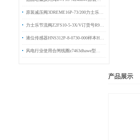
原装减压阀3DREME16P-73/200力士乐比例阀有现货出售
力士乐节流阀Z2FS10-5-3X/V订货号R900517812现货
液位传感器HNS312P-8-0730-000样本HYDAC原装出售
风电行业使用合闸线圈z7463dhawe型号gr2-0kb-g5/30×48现货
产品展示