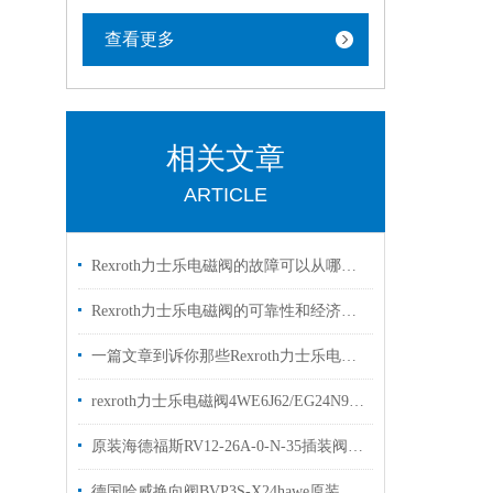
查看更多
相关文章
ARTICLE
Rexroth力士乐电磁阀的故障可以从哪里进行排查
Rexroth力士乐电磁阀的可靠性和经济性解读
一篇文章到诉你那些Rexroth力士乐电磁阀常见的符号的是什么意思
rexroth力士乐电磁阀4WE6J62/EG24N9K4两位三通阀
原装海德福斯RV12-26A-0-N-35插装阀现货出售
德国哈威换向阀BVP3S-X24hawe原装出售bvp系列