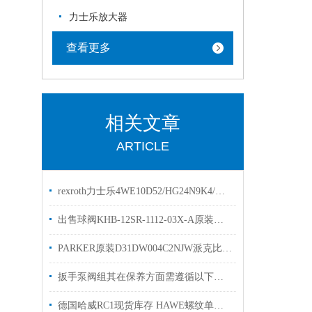
力士乐放大器
查看更多
相关文章
ARTICLE
rexroth力士乐4WE10D52/HG24N9K4/M原装库存
出售球阀KHB-12SR-1112-03X-A原装贺德克高压阀
PARKER原装D31DW004C2NJW派克比例阀优势出售
扳手泵阀组其在保养方面需遵循以下步骤
德国哈威RC1现货库存 HAWE螺纹单向阀RC系列