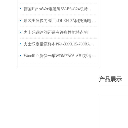
德国HydroWer电磁阀SV-E6-G24凯特克HYTORC有库存
原装出售换向阀atosDLEH-3A阿托斯电磁阀样本
力士乐调速阀还是有许多性能特点的
力士乐定量泵样本PR4-3X/3.15-700RA技术参数优势出售
Wandfluh质保一年WDMFA06-AB1万福乐电磁阀
产品展示