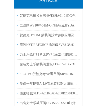
ARTICLE
贺德克电磁换向阀4WE6HA01-24DG/Vhydac
二通阀WS10W-01M-C-N贺德克HYDAC换向阀有库存
贺德克HYDAC插装阀技术参数应用及特点
原装HYDRAFORCE插装阀SV38-38海德福斯电磁阀
力士乐原厂叶片泵PV7-1A/25-45RE01MC0-08现货
原装力士乐插装阀盖板LFA25WEA-7X R10900912680简介
FLUTEC贺德克hydac调节阀SRVR-16-0.13/0流量阀
质保一年RVEA-LWN原装SUN太阳插装阀参数溢流阀
德国哈威SLF3-A2H63/63A200B200/E0多路阀阀片原装出售
出售力士乐减压阀DBDS6K1X/200订货号R900423724