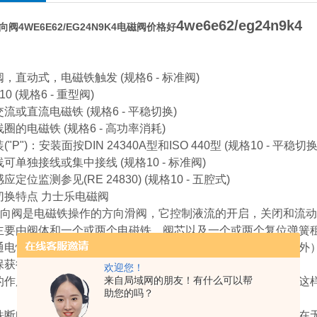
4we6e62/eg24n9k4
阀4WE6E62/EG24N9K4电磁阀价格好
，直动式，电磁铁触发 (规格6 - 标准阀)
0 (规格6 - 重型阀)
流或直流电磁铁 (规格6 - 平稳切换)
圈的电磁铁 (规格6 - 高功率消耗)
"P")：安装面按DIN 24340A型和ISO 440型 (规格10 - 平稳切换
可单独接线或集中接线 (规格10 - 标准阀)
定位监测参见(RE 24830) (规格10 - 五腔式)
切换特点 力士乐电磁阀
方向阀是电磁铁操作的方向滑阀，它控制液流的开启，关闭和流
主要由阀体和一个或两个电磁铁，阀芯以及一个或两个复位弹簧
通电情况下，阀芯在复位弹簧作用处于中位或原位（脉冲式除外
保获得满意的操作，请务必注意在电磁线圈的压力腔充满油液
欢迎您！
来自局域网的朋友！有什么可以帮
的作用力经由推杆作用于阀芯上，推动它由静止位至终端位，这样压
助您的吗？
铁断电后，由复位弹簧将阀芯推回中位。作为可选应急操作可在