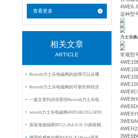
4WE6.
查看更多
这种型
力士乐换向
相关文章
ARTICLE
常规型
4WE10
4WE10
Rexroth力士乐电磁阀的故障可以从哪里进行排查
4WE10
4WE10
Rexroth力士乐电磁阀的可靠性和经济性解读
4WE6C
4WE6H
一篇文章到诉你那些Rexroth力士乐电磁阀常见的符号的是什么意思
4WE6D
rexroth力士乐电磁阀4WE6J62/EG24N9K4两位三通阀
4WE6Y
3WE6A
原装海德福斯RV12-26A-0-N-35插装阀现货出售
4WEH2
3WE6B
德国哈威换向阀BVP3S-X24hawe原装出售bvp系列