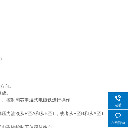
)
动方向。
租成。
）。控制阀芯申湿式电磁铁进行操作
电话
力油液从P至A和从B至T，或者从P至B和从A至T
在线咨询
无电磁铁控制下使阀芯换向。