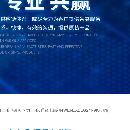
> 力士乐6通径电磁阀4WE6E62/EG24N9K4现货
th力士乐电磁阀