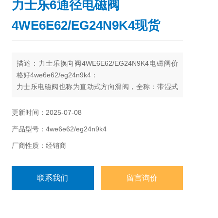
力士乐6通径电磁阀
4WE6E62/EG24N9K4现货
描述：力士乐换向阀4WE6E62/EG24N9K4电磁阀价
格好4we6e62/eg24n9k4：
力士乐电磁阀也称为直动式方向滑阀，全称：带湿式
插脚直流或交流电压线圈的三位四通、二位四通和二
位三通直动式方向滑阀
更新时间：2025-07-08
产品型号：4we6e62/eg24n9k4
厂商性质：经销商
联系我们
留言询价