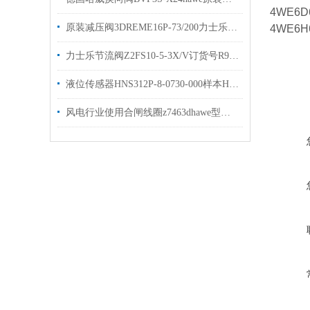
4WE6D
原装减压阀3DREME16P-73/200力士乐比例阀有现货出售
4WE6H
力士乐节流阀Z2FS10-5-3X/V订货号R900517812现货
液位传感器HNS312P-8-0730-000样本HYDAC原装出售
风电行业使用合闸线圈z7463dhawe型号gr2-0kb-g5/30×48现货