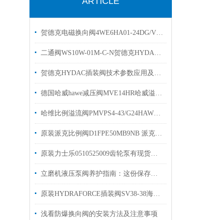
ARTICLE
贺德克电磁换向阀4WE6HA01-24DG/Vhydac
二通阀WS10W-01M-C-N贺德克HYDAC换向阀有库存
贺德克HYDAC插装阀技术参数应用及特点
德国哈威hawe减压阀MVE14HR哈威溢流阀现货出售
哈维比例溢流阀PMVPS4-43/G24HAWE压力阀原装现货
原装派克比例阀D1FPE50MB9NB 派克液压阀现货出售
原装力士乐0510525009齿轮泵有现货出售1515800013
立磨机液压泵阀养护指南：这份保存秘诀，让核心部件“历久弥新”！
原装HYDRAFORCE插装阀SV38-38海德福斯电磁阀
浅看防爆换向阀的安装方法及注意事项