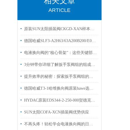
相关文章
ARTICLE
原装SUN太阳插装阀CKGD-XAN样本优势出售
德国哈威SLF3-A2H63/63A200B200/E0多路阀阀片原装出售
电液换向阀的“核心骨架”：这些关键部件，决定设备运行效率！
3分钟带你详细了解扳手泵阀组的组成结构及其安装说明
提升效率的秘密：探索扳手泵阀组的显著优点！
德国哈威T3-1哈维换向阀原装hawe选购指南
HYDAC原装EDS344-2-250-000贺德克压力开关
SUN太阳COFA-XCN插装阀优势供应
不再头疼！轻松学会电液换向阀的日常保养技巧