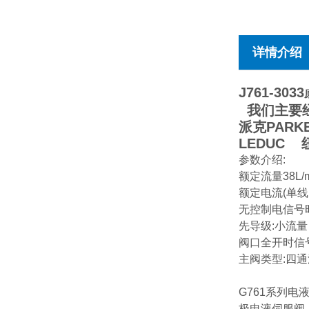
详情介绍
J761-3033
我们主要经
派克PARK
LEDUC
参数介绍:
额定流量38L/m
额定电流(单线
无控制电信号
先导级:小流量，
阀口全开时信号
主阀类型:四通
G761系列
极电液伺服阀，