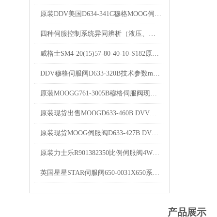
原装DDV美国D634-341C穆格MOOG伺服阀
四种伺服控制系统异同辨析（液压、交流、直流、电液）
威格士SM4-20(15)57-80-40-10-S182原装DANFOSS伺服阀
DDV穆格伺服阀D633-320B技术参数moogD633-7423
原装MOOGG761-3005B穆格伺服阀现货资料 样本
原装现货出售MOOGD633-460B DVV穆格伺服阀
原装现货MOOG伺服阀D633-427B DVV伺服阀样本
原装力士乐R901382350比例伺服阀4WRPEH6C3B40L优势
英国星星STAR伺服阀650-0031X650系列优势出售
产品展示