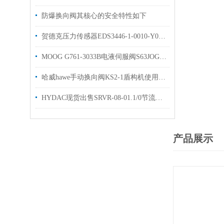
防爆换向阀其核心的安全特性如下
贺德克压力传感器EDS3446-1-0010-Y00原装库存出售
MOOG G761-3033B电液伺服阀S63JOGM4VPL有库存
哈威hawe手动换向阀KS2-1盾构机使用库存有货
HYDAC现货出售SRVR-08-01.1/0节流阀样本资料
产品展示