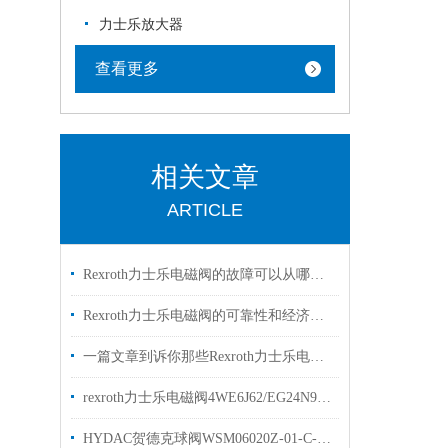
力士乐放大器
查看更多
相关文章
ARTICLE
Rexroth力士乐电磁阀的故障可以从哪里进行排查
Rexroth力士乐电磁阀的可靠性和经济性解读
一篇文章到诉你那些Rexroth力士乐电磁阀常见的符号的是什么意思
rexroth力士乐电磁阀4WE6J62/EG24N9K4两位三通阀
HYDAC贺德克球阀WSM06020Z-01-C-N-24DG现货原装