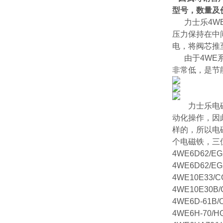
型号，数量及
力士乐4WE
压力保持在中
电，将阀芯推
由于4WE系
非常低，是节
力士乐电
动化操作，因
样的，所以电
个电磁铁，三
4WE6D62/EG
4WE6D62/EG
4WE10E33/
4WE10E30B/
4WE6D-61B/
4WE6H-70/H