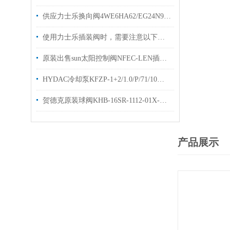
供应力士乐换向阀4WE6HA62/EG24N9K4型号齐全
使用力士乐插装阀时，需要注意以下几个关键的事项
原装出售sun太阳控制阀NFEC-LEN插装阀样本技术参数
HYDAC冷却泵KFZP-1+2/1.0/P/71/10电机泵优势出售
贺德克原装球阀KHB-16SR-1112-01X-A直销高压球阀KHB
产品展示