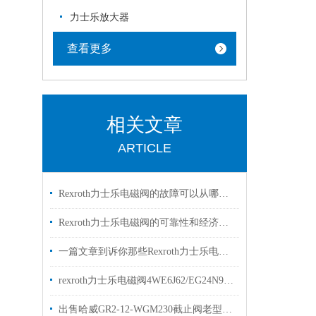
力士乐放大器
查看更多
相关文章
ARTICLE
Rexroth力士乐电磁阀的故障可以从哪里进行排查
Rexroth力士乐电磁阀的可靠性和经济性解读
一篇文章到诉你那些Rexroth力士乐电磁阀常见的符号的是什么意思
rexroth力士乐电磁阀4WE6J62/EG24N9K4两位三通阀
出售哈威GR2-12-WGM230截止阀老型号GR2-1-WG230