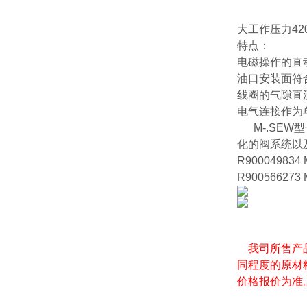
大工作压力420 /
特点：
电磁操作的直
油口安装面符合I
线圈的气隙直
电气连接作为
M-.SEW
化的阀系统以
R900049834
R900566273
我司所售产
同程度的原材
价格报价为准