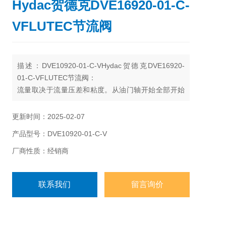
Hydac贺德克DVE16920-01-C-
VFLUTEC节流阀
描述：DVE10920-01-C-VHydac贺德克DVE16920-
01-C-VFLUTEC节流阀：
流量取决于流量压差和粘度。从油门轴开始全部开始
关闭位置时，流量增加按照适当的曲线随着控制旋钮
的转动。 流程是双向控制。 规模和控制台顶部的彩色
更新时间：2025-02-07
环旋钮启用准确的重复设置。
产品型号：DVE10920-01-C-V
厂商性质：经销商
联系我们
留言询价