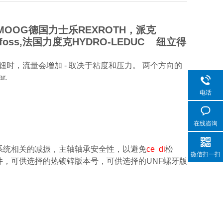
OOG德国力士乐REXROTH，派克
foss,法国力度克HYDRO-LEDUC 纽立得
钮时，流量会增加 - 取决于粘度和压力。 两个方向的
r.
电话
在线咨询
系统相关的减振，主轴轴承安全性，以避免
ce di
松
微信扫一扫
，可供选择的热镀锌版本号，可供选择的UNF螺牙版