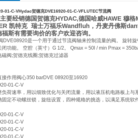
0-01-C-V
Hydac贺德克DVE16920-01-C-VFLUTEC节流阀
要经销德国贺德克HYDAC,德国哈威HAWE 穆格M
KER 凯特克 瑞士万福乐Wandfluh，丹麦丹佛斯dan
福斯有需要询价的客户欢迎咨询。
DVE08920是一个用于通过节流阀轴来控制流量的阀。 旋转旋
功能。 空腔（英寸）G 1/2。 Qmax = 50l / min Pmax = 350ba
电磁阀;贺德克线圈;贺德克过滤器
作用阀心350 barDVE 08920至16920
20-01-C-V
整负荷速率，用以细致优化与关闭流量，用以液压机电路板上与
纳固定不动螺丝锁，旋纽设置，四种规格的挑选，以满足系统软件
20-01-C-V
20-01-C-V
20-01-C-V
20-01-C-V