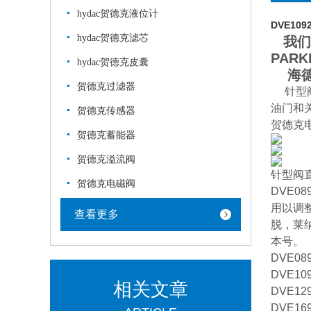
hydac贺德克液位计
DVE1092
hydac贺德克滤芯
我们主
PAR
hydac贺德克皮囊
海德
贺德克过滤器
针型阀
油门和关闭
贺德克传感器
贺德克
贺德克蓄能器
贺德克溢流阀
针型阀直接
贺德克电磁阀
DVE089
用以调
查看更多
脱，莱
本号。
DVE089
DVE109
相关文章
DVE129
DVE169