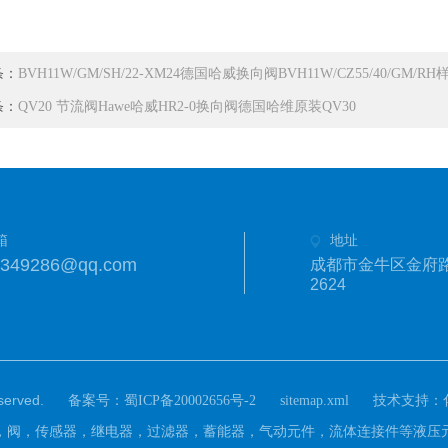
条：
BVH11W/GM/SH/22-XM24德国哈威换向阀BVH11W/CZ55/40/GM/RH
条：
QV20 节流阀Hawe哈威HR2-0换向阀德国哈维原装QV30
箱
地址
1349286@qq.com
成都市金牛区金府路
2624
rved.
备案号：
技术支持：
蜀ICP备20002656号-2
sitemap.xml
)主营：泵，阀，传感器，继电器，过滤器，蓄能器，气动元件，流体连接件等液压