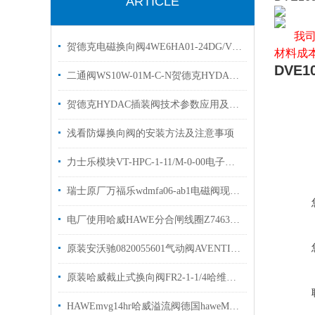
ARTICLE
我
贺德克电磁换向阀4WE6HA01-24DG/Vhydac
材料成
DVE10
二通阀WS10W-01M-C-N贺德克HYDAC换向阀有库存
贺德克HYDAC插装阀技术参数应用及特点
浅看防爆换向阀的安装方法及注意事项
力士乐模块VT-HPC-1-11/M-0-00电子控制装置欢迎选购
瑞士原厂万福乐wdmfa06-ab1电磁阀现货线圈WDE45/23×50
电厂使用哈威HAWE分合闸线圈Z7463D产品说明
原装安沃驰0820055601气动阀AVENTICS0820055301现货
原装哈威截止式换向阀FR2-1-1/4哈维换向阀现货
HAWEmvg14hr哈威溢流阀德国haweMVG系列