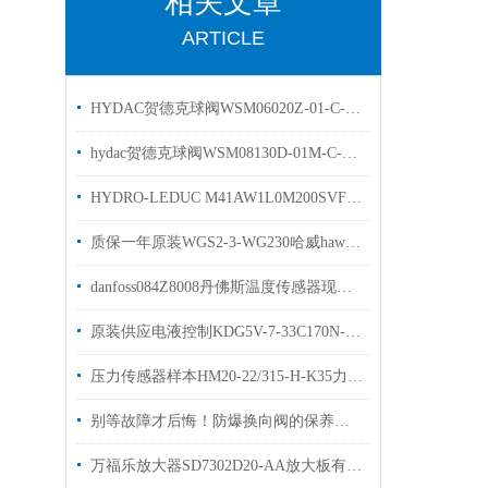
相关文章
ARTICLE
HYDAC贺德克球阀WSM06020Z-01-C-N-24DG现货原装
hydac贺德克球阀WSM08130D-01M-C-N现货
HYDRO-LEDUC M41AW1L0M200SVF力度克液压马达简介
质保一年原装WGS2-3-WG230哈威hawe换向阀
danfoss084Z8008丹佛斯温度传感器现货出售MBT 5250-0000-150-220
原装供应电液控制KDG5V-7-33C170N-E-M-U威格士比例阀
压力传感器样本HM20-22/315-H-K35力士乐优势出售
别等故障才后悔！防爆换向阀的保养诀窍，早知道少踩坑
万福乐放大器SD7302D20-AA放大板有库存欢迎选购