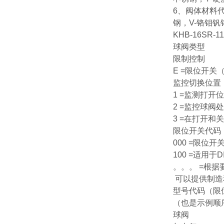
6、阀体材料代
钢，V-铬钼钒
KHB-16SR-11
球阀类型
限制控制
E =限位开关
监控切换位置
1 =监测打开
2 =监控球阀
3 =在打开和
限位开关代码
000 =限位开关
100 =适用于D
。。。 =根
可以提供制造
型号代码（限
（也是示例顺
球阀