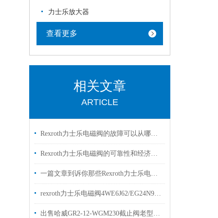
力士乐放大器
查看更多
相关文章
ARTICLE
Rexroth力士乐电磁阀的故障可以从哪里进行排查
Rexroth力士乐电磁阀的可靠性和经济性解读
一篇文章到诉你那些Rexroth力士乐电磁阀常见的符号的是什么意思
rexroth力士乐电磁阀4WE6J62/EG24N9K4两位三通阀
出售哈威GR2-12-WGM230截止阀老型号GR2-1-WG230