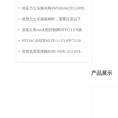
供应力士乐换向阀4WE6HA62/EG24N9K4型号齐全
使用力士乐插装阀时，需要注意以下几个关键的事项
原装出售sun太阳控制阀NFEC-LEN插装阀样本技术参数
HYDAC冷却泵KFZP-1+2/1.0/P/71/10电机泵优势出售
贺德克原装球阀KHB-16SR-1112-01X-A直销高压球阀KHB
产品展示