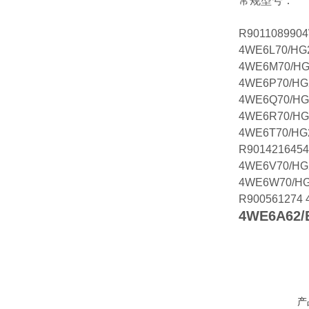
常规型号：
R901108990
4WE6L70/HG
4WE6M70/HG
4WE6P70/HG
4WE6Q70/HG
4WE6R70/HG
4WE6T70/HG
R901421645
4WE6V70/HG
4WE6W70/H
R900561274
4WE6A62/
产