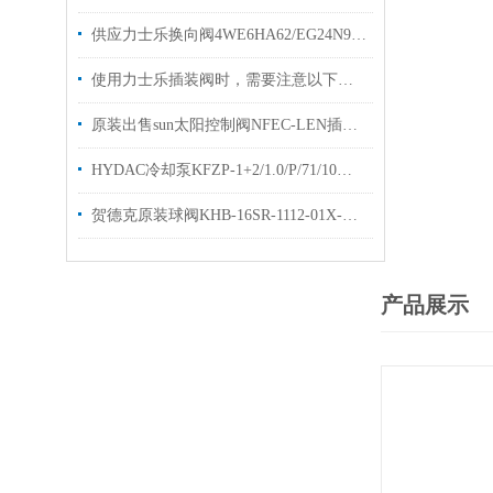
供应力士乐换向阀4WE6HA62/EG24N9K4型号齐全
使用力士乐插装阀时，需要注意以下几个关键的事项
原装出售sun太阳控制阀NFEC-LEN插装阀样本技术参数
HYDAC冷却泵KFZP-1+2/1.0/P/71/10电机泵优势出售
贺德克原装球阀KHB-16SR-1112-01X-A直销高压球阀KHB
产品展示