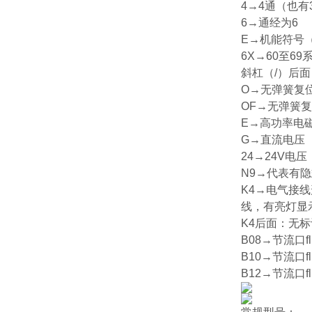
4→4通（也有
6→通经为6
E→机能符号（
6X→60至6
斜杠（/）后
O→无弹簧复
OF→无弹簧
E→高功率电
G→直流电压（
24→24V电压
N9→代表有
K4→电气接线
线，有亮灯显
K4后面：无
B08→节流口fl
B10→节流口fl
B12→节流口fl