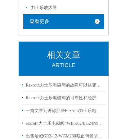
力士乐放大器
查看更多
相关文章
ARTICLE
Rexroth力士乐电磁阀的故障可以从哪里进行排查
Rexroth力士乐电磁阀的可靠性和经济性解读
一篇文章到诉你那些Rexroth力士乐电磁阀常见的符号的是什么意思
rexroth力士乐电磁阀4WE6J62/EG24N9K4两位三通阀
出售哈威GR2-12-WGM230截止阀老型号GR2-1-WG230