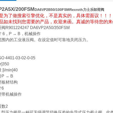
P2A5X/200FSM
DA6VP2B50/100FSMRexroth力士乐卸荷阀
是为了做搜索引擎优化，不是真实的，具体需面议！！！
品如未找到您需要的产品，欢迎来函。真诚的等待您的来di
R901224247 DA6VP2A50/350FSM
 6，P → B，机械操作
范围内的工业液压阀。在设定值时可靠地关闭压力。
 4401-03-02-0-05
r]350
l/min]40
P → B
型板材结构
寸6
型带机械操作
置数2
V 型压力阀是一种可无级调节切换压差的先导式压力截止阀。此