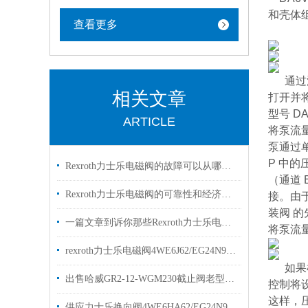
和壳体
查看更多
通过油
相关文章
打开并将
型号 DA
ARTICLE
将泵流量
泵通过
P 中
Rexroth力士乐电磁阀的故障可以从哪里进行排查
（通道 
Rexroth力士乐电磁阀的可靠性和经济性解读
接。由于
装阀 
一篇文章到诉你那些Rexroth力士乐电磁阀常见的符号的是什么意思
将泵流量
rexroth力士乐电磁阀4WE6J62/EG24N9K4两位三通阀
如果
出售哈威GR2-12-WGM230截止阀老型号GR2-1-WG230
控制将
这样，压
供应力士乐换向阀4WE6HA62/EG24N9K4型号齐全