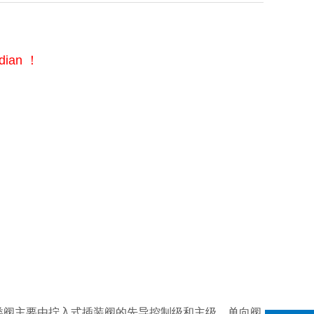
an ！
类阀主要由拧入式插装阀的先导控制级和主级、单向阀