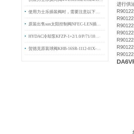
进行供
R90122
使用力士乐插装阀时，需要注意以下几个关键的事项
R90122
原装出售sun太阳控制阀NFEC-LEN插装阀样本技术参数
R90122
R90122
HYDAC冷却泵KFZP-1+2/1.0/P/71/10电机泵优势出售
R90122
R90122
贺德克原装球阀KHB-16SR-1112-01X-A直销高压球阀KHB
R90122
DA6V