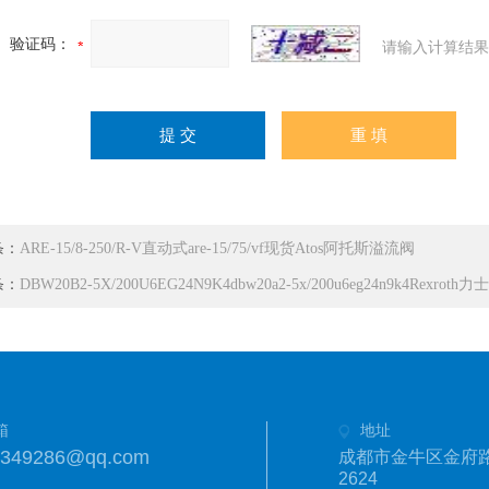
验证码：
请输入计算结果
条：
ARE-15/8-250/R-V直动式are-15/75/vf现货Atos阿托斯溢流阀
条：
DBW20B2-5X/200U6EG24N9K4dbw20a2-5x/200u6eg24n9k4Rexroth力
箱
地址
1349286@qq.com
成都市金牛区金府路
2624