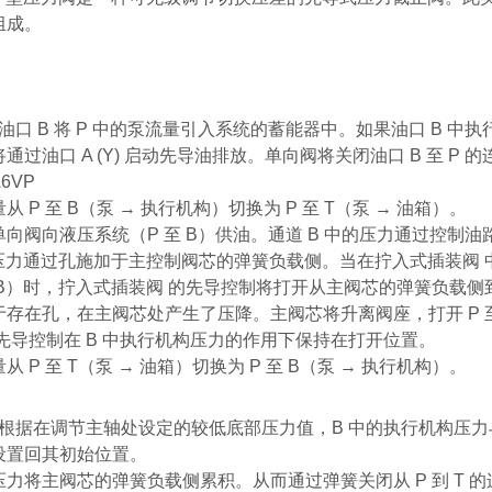
组成。
口 B 将 P 中的泵流量引入系统的蓄能器中。如果油口 B 
通过油口 A (Y) 启动先导油排放。单向阀将关闭油口 B 至 P
6VP
从 P 至 B（泵 → 执行机构）切换为 P 至 T（泵 → 油箱）。
单向阀向液压系统（P 至 B）供油。通道 B 中的压力通过控制
的压力通过孔施加于主控制阀芯的弹簧负载侧。当在拧入式插装阀
B）时，拧入式插装阀 的先导控制将打开从主阀芯的弹簧负载侧到控
存在孔，在主阀芯处产生了压降。主阀芯将升离阀座，打开 P 至 
的先导控制在 B 中执行机构压力的作用下保持在打开位置。
从 P 至 T（泵 → 油箱）切换为 P 至 B（泵 → 执行机构）。
根据在调节主轴处设定的较低底部压力值，B 中的执行机构压力
设置回其初始位置。
力将主阀芯的弹簧负载侧累积。从而通过弹簧关闭从 P 到 T 的