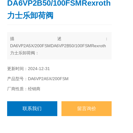
DA6VP2B50/100FSMRexroth
力士乐卸荷阀
描述：
DA6VP2A5X/200FSMDA6VP2B50/100FSMRexroth
力士乐卸荷阀：
DA6V 型压力阀是一种可无级调节切换压差的先导式
压力截止阀。此类阀主要由拧入式插装阀的先导控制
更新时间：2024-12-31
级和主级、单向阀和壳体组成。
产品型号：DA6VP2A5X/200FSM
厂商性质：经销商
联系我们
留言询价