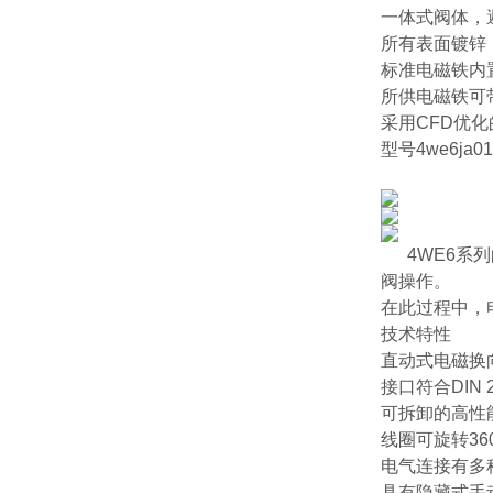
一体式阀体，
所有表面镀锌
标准电磁铁内
所供电磁铁可
采用CFD优
型号4we6ja01-
4WE6系
阀操作。
在此过程中，
技术特性
直动式电磁换
接口符合DIN 24
可拆卸的高性
线圈可旋转36
电气连接有多
具有隐藏式手