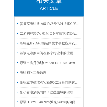
相关文章
ARTICLE
贺德克电磁换向阀4WE6HA01-24DG/Vhydac
二通阀WS10W-01M-C-N贺德克HYDAC换向阀有库存
贺德克HYDAC插装阀技术参数应用及特点
谈谈电液换向阀在各个行业中的应用
原装出售丹佛斯OMS80 151F0500 danfoss马达现货
电磁阀的工作原理
贺德克电磁球阀WSM06020Z换向阀选购参数
别小看电液换向阀！这些领域的硬核应用，远超你的想象
原装D1VW104KNJW派克parker换向阀优势出售选购