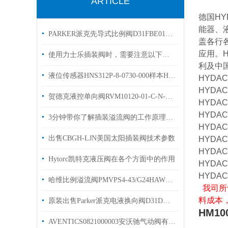
ARTICLE
德国HY
能器、
PARKER派克先导式比例阀D31FBE01CC4NF00原装出售
盖各行
应用。
使用力士乐插装阀时，需要注意以下几个关键的事项
利及中
液位传感器HNS312P-8-0730-000样本HYDAC原装出售
HYDAC
HYDAC
贺德克液控单向阀RVM10120-01-C-N-0.5止回阀资料
HYDAC
HYDAC
3分钟带你了解插装溢流阀的工作原理和作用
HYDAC
出售CBGH-LJN美国太阳插装阀技术参数
HYDAC
HYDAC
Hytorc凯特克液压阀在各个方面中的作用
HYDAC
HYDAC
哈维比例溢流阀PMVPS4-43/G24HAWE压力阀原装现货
我司所
料成本
原装出售Parker派克电液换向阀D31DW004C2NJW
HM100
AVENTICS0821000003安沃驰气动阀有库存选购指南