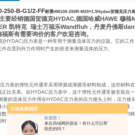
-250-B-G1/2-FF
耐震HM100-250R-M20×1.5Hydac贺德克压力
要经销德国贺德克HYDAC,德国哈威HAWE 穆格
KER 凯特克 瑞士万福乐Wandfluh，丹麦丹佛斯dan
福斯有需要询价的客户欢迎咨询。
克(HYDAC)压力表是一种常用于测量流体压力的仪器。它的工
元件在受到外力作用时产生的形变来测量流体的压力。
AC压力表的弹性元件通常采用弹簧或薄膜等材料制成，这些材料
成正比关系。在HYDAC压力表中，这个弹性元件通常被安装在
量的流体压力作用在HYDAC压力表的压力接头上时，压力接
微小的形变。这个形变量可以通过一个传感器(如应变片)来测量
读数显示在仪表的显示屏上。需要注意的是，HYDAC压力表的
欢迎您！
用时需要谨慎操作，避免过载或使用超出其规定范围的压力。
来自局域网的朋友！有什么可以帮
助您的吗？