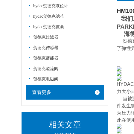
hydac贺德克液位计
HM100
hydac贺德克滤芯
我们主
PAR
hydac贺德克皮囊
海德
贺德克过滤器
贺德
贺德克传感器
了弹性
贺德克蓄能器
贺德克溢流阀
贺德克电磁阀
HYD
力大小
查看更多
当被测
件发生
为压力
此在使
相关文章