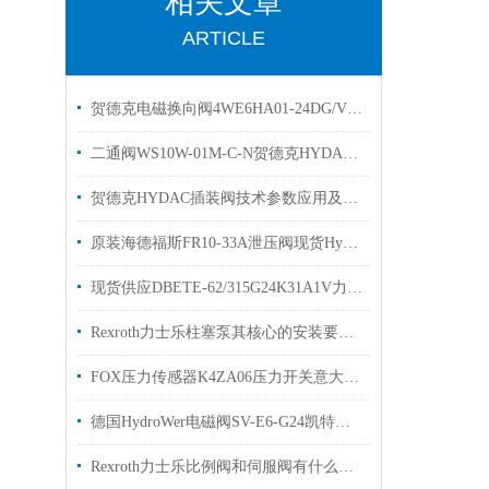
相关文章
ARTICLE
贺德克电磁换向阀4WE6HA01-24DG/Vhydac
二通阀WS10W-01M-C-N贺德克HYDAC换向阀有库存
贺德克HYDAC插装阀技术参数应用及特点
原装海德福斯FR10-33A泄压阀现货Hydraforce流量阀
现货供应DBETE-62/315G24K31A1V力士乐溢流阀
Rexroth力士乐柱塞泵其核心的安装要点如下
FOX压力传感器K4ZA06压力开关意大利选购
德国HydroWer电磁阀SV-E6-G24凯特克HYTORC有库存
Rexroth力士乐比例阀和伺服阀有什么区别？看完这篇文章你就明白了